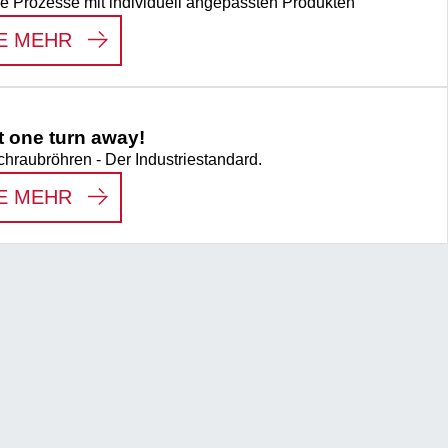
ne Prozesse mit individuell angepassten Produkten
:
VERBRAUCHSMATERIALIEN NACH W
E MEHR
st one turn away!
aubröhren - Der Industriestandard.
:
PERFECTION IS JUST ONE TURN AWA
E MEHR