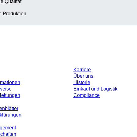
e Qualität
te Produktion
Unternehmen und Karrier
Karriere
Über uns
rmationen
Historie
weise
Einkauf und Logistik
leitungen
Compliance
enblätter
rklärungen
agement
schaften