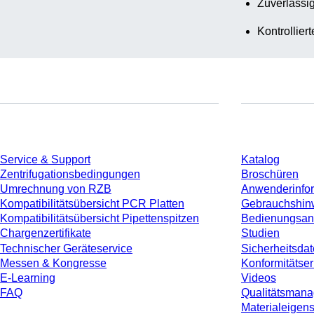
Zuverlässig
Kontrollier
Service
Download
Service & Support
Katalog
Zentrifugationsbedingungen
Broschüren
Umrechnung von RZB
Anwenderinfo
Kompatibilitätsübersicht PCR Platten
Gebrauchshin
Kompatibilitätsübersicht Pipettenspitzen
Bedienungsan
Chargenzertifikate
Studien
Technischer Geräteservice
Sicherheitsdat
Messen & Kongresse
Konformitätse
E-Learning
Videos
FAQ
Qualitätsman
Materialeigen