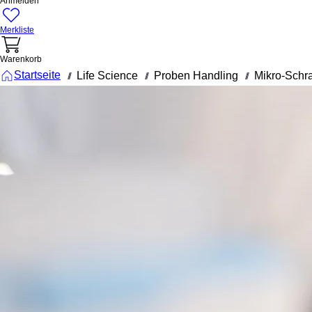
Anmelden
Merkliste
Warenkorb
Startseite
Life Science
Proben Handling
Mikro-Schr
///
///
///