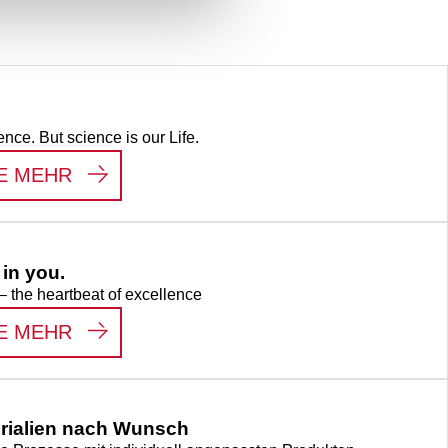
ence. But science is our Life.
:
LIFE SCIENCE
E MEHR
in you.
– the heartbeat of excellence
:
WE SEE THE HERO IN YOU.
E MEHR
rialien nach Wunsch