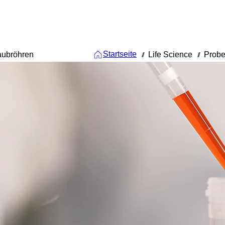
Startseite
aubröhren
Life Science
Probe
///
///