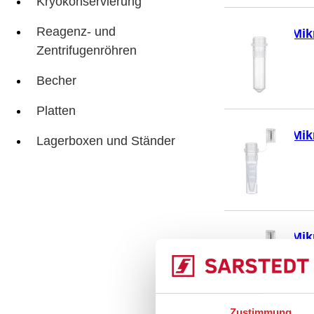
Kryokonservierung
Reagenz- und
Mik
Zentrifugenröhren
Becher
Platten
Mik
Lagerboxen und Ständer
Mik
Zustimmung