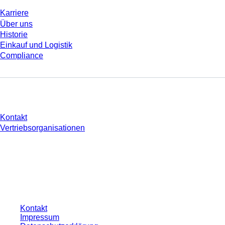
Karriere
Über uns
Historie
Einkauf und Logistik
Compliance
Sie haben Fragen?
Kontakt
Vertriebsorganisationen
* Die angezeigten Preise sind Listenpreise für nicht angemeldete Nutzer und
ohne individuell vereinbarte Konditionen. Alle Preise verstehen sich zzgl. der
gesetzlichen Steuer Ihres jeweiligen Landes und ggf. Versandkosten, sofern
nicht anders angegeben.
Kontakt
Impressum