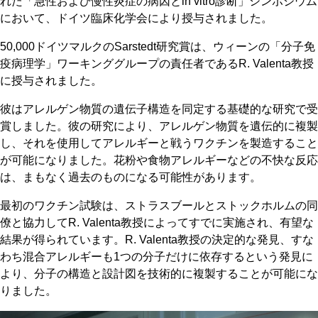
れた「急性および慢性炎症の病因とin vitro診断」シンポジウム
において、ドイツ臨床化学会により授与されました。
50,000ドイツマルクのSarstedt研究賞は、ウィーンの「分子免
疫病理学」ワーキンググループの責任者であるR. Valenta教授
に授与されました。
彼はアレルゲン物質の遺伝子構造を同定する基礎的な研究で受
賞しました。彼の研究により、アレルゲン物質を遺伝的に複製
し、それを使用してアレルギーと戦うワクチンを製造すること
が可能になりました。花粉や食物アレルギーなどの不快な反応
は、まもなく過去のものになる可能性があります。
最初のワクチン試験は、ストラスブールとストックホルムの同
僚と協力してR. Valenta教授によってすでに実施され、有望な
結果が得られています。R. Valenta教授の決定的な発見、すな
わち混合アレルギーも1つの分子だけに依存するという発見に
より、分子の構造と設計図を技術的に複製することが可能にな
りました。