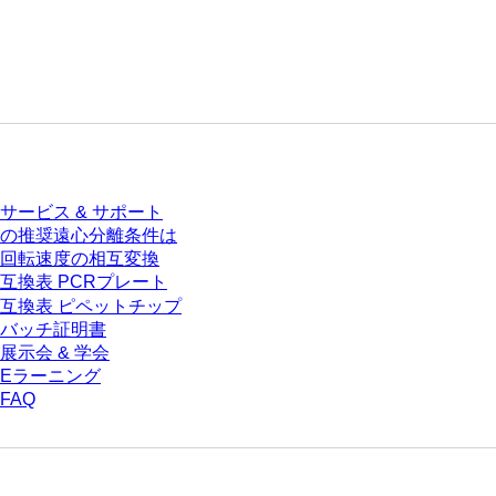
サービス
サービス & サポート
の推奨遠心分離条件は
回転速度の相互変換
互換表 PCRプレート
互換表 ピペットチップ
バッチ証明書
展示会 & 学会
Eラーニング
FAQ
ダウンロードセンター