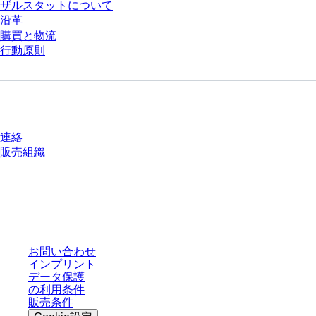
ザルスタットについて
沿革
購買と物流
行動原則
質問がありますか？
連絡
販売組織
* 表示価格は、ログインしていないユーザー向けの定価であり、個別に交渉
された条件を含みません。特に明記のない限り、すべての価格はお客様の管
轄区域における法定税および生じうる配送料を含みません。
お問い合わせ
インプリント
データ保護
の利用条件
販売条件