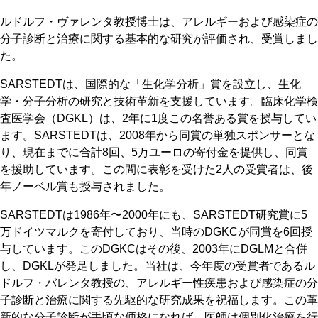
ルドルフ・ヴァレンタ教授博士は、アレルギーおよび感染症の
分子診断と治療に関する基本的な研究が評価され、受賞しまし
た。
SARSTEDTは、国際的な「生化学分析」賞を設立し、生化
学・分子分析の研究と技術革新を支援しています。臨床化学検
査医学会（DGKL）は、2年に1度この名誉ある賞を授与してい
ます。SARSTEDTは、2008年から同賞の単独スポンサーとな
り、現在までに合計8回、5万ユーロの寄付金を提供し、同賞
を援助しています。この間に表彰を受けた2人の受賞者は、後
年ノーベル賞も授与されました。
SARSTEDTは1986年〜2000年にも、SARSTEDT研究賞に5
万ドイツマルクを寄付しており、当時のDGKCが同賞を6回授
与しています。このDGKCはその後、2003年にDGLMと合併
し、DGKLが発足しました。当社は、今年度の受賞者であるル
ドルフ・バレンタ教授の、アレルギー性疾患および感染症の分
子診断と治療に関する先駆的な研究成果を祝福します。この革
新的な分子診断が手頃な価格になれば、医師は個別化治療を行