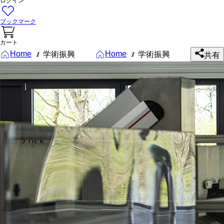
ログイン
ブックマーク
カート
Home
Home
学術振興
学術振興
///
///
共有