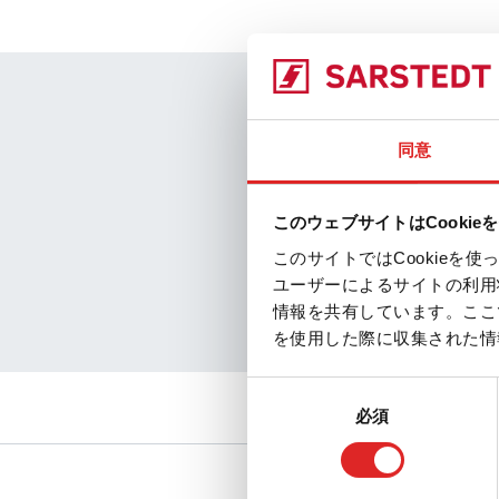
私たちの
同意
透明な品質
保証された
このウェブサイトはCookie
高品質な原
このサイトではCookie
ユーザーによるサイトの利用
信頼できる
情報を共有しています。ここ
管理された
を使用した際に収集された情
同
必須
意
の
サービス
ダウンロー
選
択