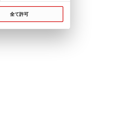
連絡
全て許可
販売組織
轄区域における法定税および