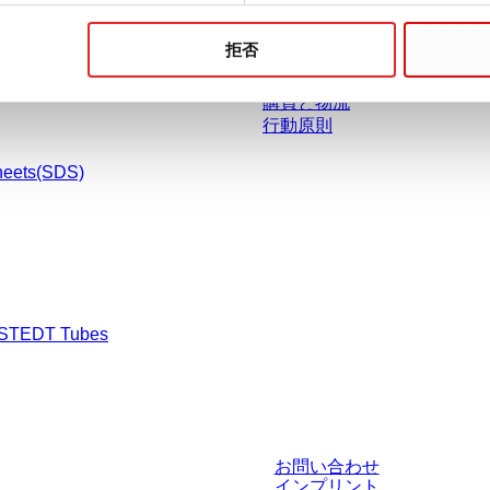
採用情報
拒否
ザルスタットについて
沿革
購買と物流
行動原則
heets(SDS)
RSTEDT Tubes
渉された条件を含みません。特に明記のない限り、すべての価格はお客様の管
お問い合わせ
インプリント