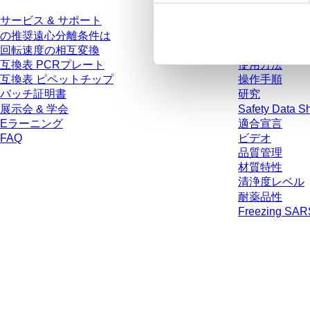
サービス & サポート
カタログ
の推奨遠心分離条件は
パンフレット
回転速度の相互変換
ユーザー情報
互換表 PCRプレート
使用方法
互換表 ピペットチップ
操作手順
バッチ証明書
研究
展示会 & 学会
Safety Data S
Eラーニング
適合宣言
FAQ
ビデオ
品質管理
材質特性
清浄度レベル
耐薬品性
Freezing SA
* 表示価格は、ログインしていないユーザー向けの定価であり、個別に交
生じうる配送料を含みません。