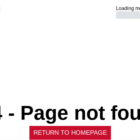
Loading m
 -
Page not fo
RETURN TO HOMEPAGE