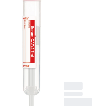
ラベル付き
S-Monovette® 血清 -
CAT, CAT, 調整： 凝
固活性化剤, 2,7 ml, メ
ンブレンスクリュー
キャップ, キャップ
赤, カラーコード ISO,
(LxØ) キャップを含ま
ない: 75 x 13 mm, 紙
ラベル付き, ラベル/印
刷： 赤, 50 個/箱, 不
毛