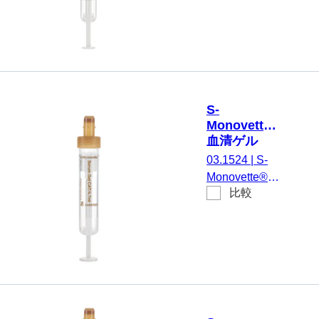
ラベル付き
不毛
性化剤 / ゲル,
2,7 ml, メンブ
レンスクリュ
ーキャップ,
キャップ 茶,
カラーコード
S-
EU/ISO, (LxØ)
Monovette®
キャップを含
血清ゲル
まない: 75 x
CAT, 4.7 ml,
03.1524
|
S-
13 mm, 紙ラ
キャップ 茶,
Monovette®
ベル付き, ラ
(LxØ)： 75
比較
血清ゲルCAT,
x 15 mm, プ
ベル/印刷：
調整： 凝固活
ラスチック
茶, 50 個/箱,
性化剤 / ゲル,
ラベル付き
不毛
4,7 ml, メンブ
レンスクリュ
ーキャップ,
キャップ 茶,
カラーコード