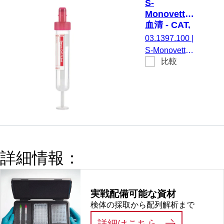
S-
EU/ISO, (LxØ)
Monovette®
キャップを含
血清 - CAT,
まない: 92 x
5.5 ml, キャ
03.1397.100
|
15 mm, プラ
ップ 赤,
S-Monovette®
スチックラベ
(LxØ)： 75
比較
血清 - CAT, 調
x 15 mm, 紙
ル付き, ラベ
整： 凝固活性
ラベル付き
ル/印刷： 透
化剤, 5,5 ml,
明/茶, 50 個/
メンブレンス
箱, 不毛
クリューキャ
ップ, キャッ
プ 赤, カラー
コード ISO,
詳細情報：
(LxØ) キャッ
プを含まない:
75 x 15 mm,
実戦配備可能な資材
紙ラベル付き,
検体の採取から配列解析まで
ラベル/印刷：
赤, 50 個/箱,
:
実戦配備可能
詳細はこちら