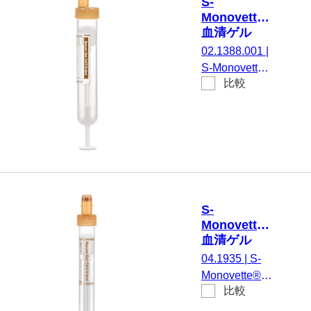
S-
EU/ISO, (LxØ)
Monovette®
キャップを含
血清ゲル
まない: 75 x
CAT, 9 ml,
02.1388.001
|
13 mm, 紙ラ
キャップ 茶,
S-Monovette®
ベル付き, ラ
(LxØ)： 92
比較
血清ゲルCAT,
x 16 mm, 紙
ベル/印刷：
CAT, 調整：
ラベル付き
茶, 50 個/箱,
凝固活性化剤
不毛
/ ゲル, 9 ml, メ
ンブレンスク
リューキャッ
プ, キャップ
茶, カラーコ
S-
ード EU/ISO,
Monovette®
(LxØ) キャッ
血清ゲル
プを含まない:
CAT, 4.9 ml,
04.1935
|
S-
92 x 16 mm,
キャップ 茶,
Monovette®
紙ラベル付き,
(LxØ)： 90
比較
血清ゲルCAT,
x 13 mm, プ
ラベル/印刷：
調整： 凝固活