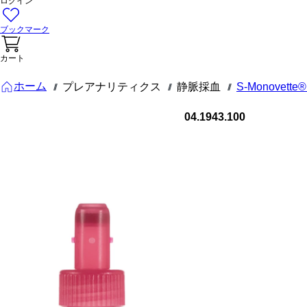
ログイン
ブックマーク
カート
ホーム
プレアナリティクス
静脈採血
S-Monovet
///
///
///
04.1943.100
S-
Monovette
血清 - CAT,
2,7 ml, キャ
ップ 赤,
(LxØ)： 75
x 13 mm, 紙