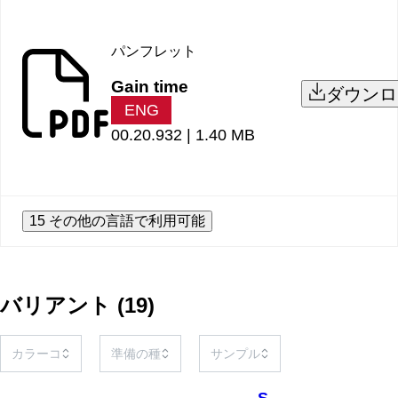
パンフレット
Gain time
ダウンロ
ENG
00.20.932 |
1.40 MB
15 その他の言語で利用可能
バリアント
(
19
)