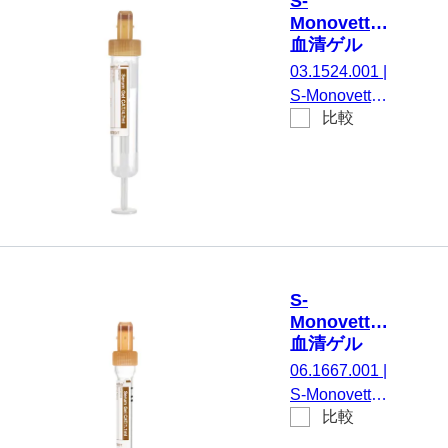
S-
EU/ISO, (LxØ)
Monovette®
キャップを含
血清ゲル
まない: 65 x
CAT, 4.7 ml,
03.1524.001
|
13 mm, 紙ラ
キャップ 茶,
S-Monovette®
ベル付き, ラ
(LxØ)： 75
比較
血清ゲルCAT,
x 15 mm, 紙
ベル/印刷：
調整： 凝固活
ラベル付き
茶, 50 個/箱,
性化剤 / ゲル,
不毛
4,7 ml, メンブ
レンスクリュ
ーキャップ,
キャップ 茶,
カラーコード
S-
EU/ISO, (LxØ)
Monovette®
キャップを含
血清ゲル
まない: 75 x
CAT, 1.1 ml,
06.1667.001
|
15 mm, 紙ラ
キャップ 茶,
S-Monovette®
ベル付き, ラ
(LxØ)： 66
比較
血清ゲルCAT,
x 8 mm, プ
ベル/印刷：
調整： 凝固活