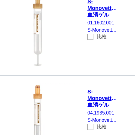
S-
EU/ISO, (LxØ)
Monovette®
キャップを含
血清ゲル
まない: 75 x
CAT, 7.5 ml,
01.1602.001
|
15 mm, プラ
キャップ 茶,
S-Monovette®
スチックラベ
(LxØ)： 92
比較
血清ゲルCAT,
x 15 mm, 紙
ル付き, ラベ
調整： 凝固活
ラベル付き
ル/印刷： 透
性化剤 / ゲル,
明/茶, 50 個/
7,5 ml, メンブ
箱, 不毛
レンスクリュ
ーキャップ,
キャップ 茶,
カラーコード
S-
EU/ISO, (LxØ)
Monovette®
キャップを含
血清ゲル
まない: 92 x
CAT, 4.9 ml,
04.1935.001
|
15 mm, 紙ラ
キャップ 茶,
S-Monovette®
ベル付き, ラ
(LxØ)： 90
比較
血清ゲルCAT,
x 13 mm, 紙
ベル/印刷：
調整： 凝固活