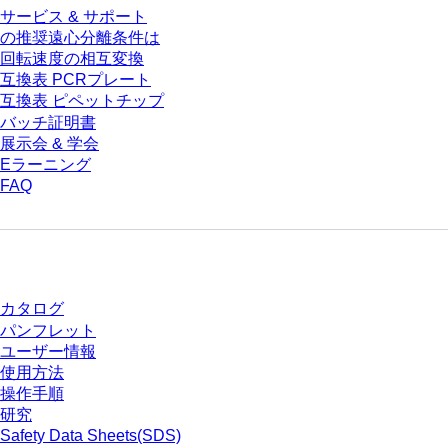
サービス & サポート
の推奨遠心分離条件は
回転速度の相互変換
互換表 PCRプレート
互換表 ピペットチップ
バッチ証明書
展示会 & 学会
Eラーニング
FAQ
ダウンロードセンター
カタログ
パンフレット
ユーザー情報
使用方法
操作手順
研究
Safety Data Sheets(SDS)