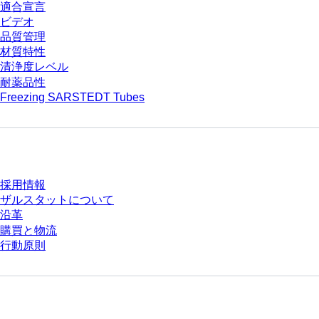
適合宣言
ビデオ
品質管理
材質特性
清浄度レベル
耐薬品性
Freezing SARSTEDT Tubes
会社とキャリア
採用情報
ザルスタットについて
沿革
購買と物流
行動原則
質問がありますか？