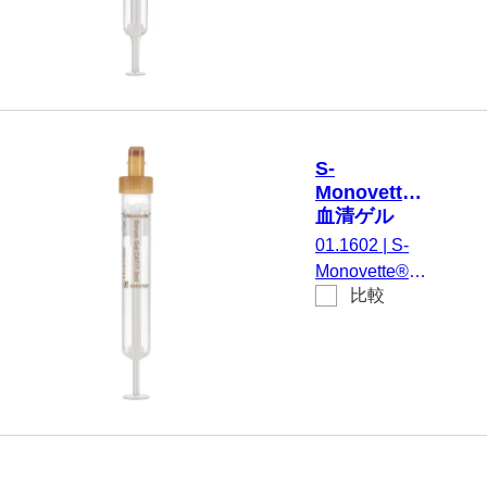
ラベル付き
茶, 50 個/箱,
性化剤 / ゲル,
不毛
4,9 ml, メンブ
レンスクリュ
ーキャップ,
キャップ 茶,
カラーコード
S-
EU/ISO, (LxØ)
Monovette®
キャップを含
血清ゲル
まない: 90 x
CAT, 7.5 ml,
01.1602
|
S-
13 mm, 紙ラ
キャップ 茶,
Monovette®
ベル付き, ラ
(LxØ)： 92
比較
血清ゲルCAT,
x 15 mm, プ
ベル/印刷：
調整： 凝固活
ラスチック
茶, 50 個/箱,
性化剤 / ゲル,
ラベル付き
不毛
7,5 ml, メンブ
レンスクリュ
ーキャップ,
キャップ 茶,
カラーコード