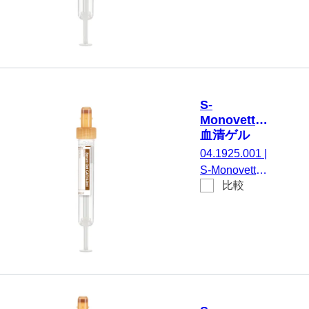
ラスチック
不毛
性化剤 / ゲル,
ラベル付き
4 ml, メンブレ
ンスクリュー
キャップ, キ
ャップ 茶, カ
ラーコード
S-
EU/ISO, (LxØ)
Monovette®
キャップを含
血清ゲル
まない: 75 x
CAT, 4 ml,
04.1925.001
|
13 mm, プラ
キャップ 茶,
S-Monovette®
スチックラベ
(LxØ)： 75
比較
血清ゲルCAT,
x 13 mm, 紙
ル付き, ラベ
調整： 凝固活
ラベル付き
ル/印刷： 透
性化剤 / ゲル,
明/茶, 50 個/
4 ml, メンブレ
箱, 不毛
ンスクリュー
キャップ, キ
ャップ 茶, カ
ラーコード