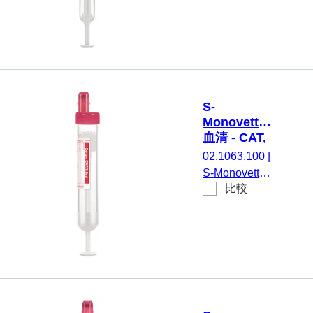
ラスチック
茶, 50 個/箱,
性化剤 / ゲル,
ラベル付き
不毛
4,9 ml, メンブ
レンスクリュ
ーキャップ,
キャップ 茶,
カラーコード
S-
EU/ISO, (LxØ)
Monovette®
キャップを含
血清 - CAT,
まない: 90 x
9 ml, キャッ
02.1063.100
|
13 mm, プラ
プ 赤,
S-Monovette®
スチックラベ
(LxØ)： 92
比較
血清 - CAT,
x 16 mm, 紙
ル付き, ラベ
CAT, 調整：
ラベル付き
ル/印刷： 透
凝固活性化剤,
明/茶, 50 個/
9 ml, メンブレ
箱, 不毛
ンスクリュー
キャップ, キ
ャップ 赤, カ
ラーコード