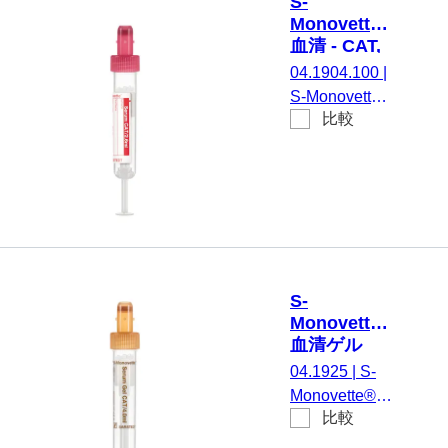
S-
(LxØ) キャッ
Monovette®
プを含まない:
血清 - CAT,
92 x 15 mm,
2.6 ml, キャ
04.1904.100
|
紙ラベル付き,
ップ 赤,
S-Monovette®
ラベル/印刷：
(LxØ)： 65
比較
血清 - CAT, 調
x 13 mm, 紙
赤, 50 個/箱,
整： 凝固活性
ラベル付き
不毛
化剤, 2,6 ml,
メンブレンス
クリューキャ
ップ, キャッ
プ 赤, カラー
コード ISO,
S-
(LxØ) キャッ
Monovette®
プを含まない:
血清ゲル
65 x 13 mm,
CAT, 4 ml,
04.1925
|
S-
紙ラベル付き,
キャップ 茶,
Monovette®
ラベル/印刷：
(LxØ)： 75
比較
血清ゲルCAT,
x 13 mm, プ
赤, 50 個/箱,
調整： 凝固活