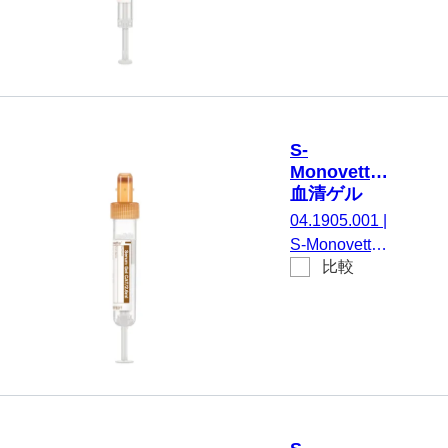
ラスチック
ル/印刷： 透
化剤, 1,2 ml,
ラベル付き
明/茶, 50 個/
メンブレンス
箱, 不毛
クリューキャ
ップ, キャッ
プ 赤, カラー
コード ISO,
S-
(LxØ) キャッ
Monovette®
プを含まない:
血清ゲル
66 x 8 mm, プ
CAT, 2.6 ml,
04.1905.001
|
ラスチックラ
キャップ 茶,
S-Monovette®
ベル付き, ラ
(LxØ)： 65
比較
血清ゲルCAT,
x 13 mm, 紙
ベル/印刷：
調整： 凝固活
ラベル付き
白/赤, 50 個/
性化剤 / ゲル,
箱, 不毛
2,6 ml, メンブ
レンスクリュ
ーキャップ,
キャップ 茶,
カラーコード