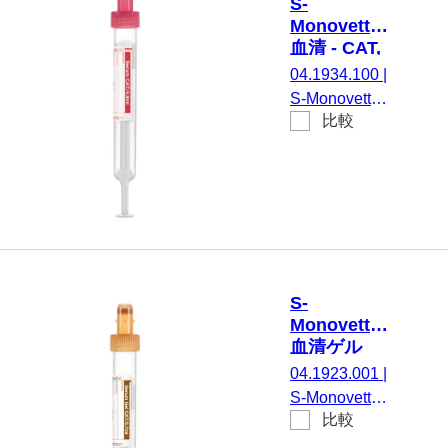
S-
ISO, (LxØ) キ
Monovette®
ャップを含ま
血清 - CAT,
ない: 92 x 16
4.9 ml, キャ
04.1934.100
|
mm, 紙ラベル
ップ 赤,
S-Monovette®
付き, ラベル/
(LxØ)： 90
比較
血清 - CAT, 調
x 13 mm, 紙
印刷： 赤, 50
整： 凝固活性
ラベル付き
個/箱, 不毛
化剤, 4,9 ml,
メンブレンス
クリューキャ
ップ, キャッ
プ 赤, カラー
コード ISO,
S-
(LxØ) キャッ
Monovette®
プを含まない:
血清ゲル
90 x 13 mm,
CAT, 2.7 ml,
04.1923.001
|
紙ラベル付き,
キャップ 茶,
S-Monovette®
ラベル/印刷：
(LxØ)： 75
比較
血清ゲルCAT,
x 13 mm, 紙
赤, 50 個/箱,
調整： 凝固活