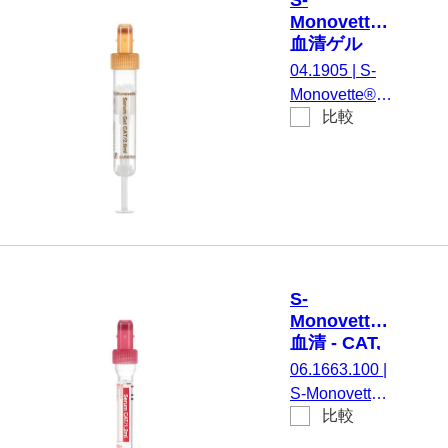
S-
Monovette®
血清ゲル
CAT, 2.6 ml,
04.1905
|
S-
キャップ 茶,
Monovette®
(LxØ)： 65
比較
血清ゲルCAT,
x 13 mm, プ
調整： 凝固活
ラスチック
性化剤 / ゲル,
ラベル付き
2,6 ml, メンブ
レンスクリュ
ーキャップ,
キャップ 茶,
カラーコード
S-
EU/ISO, (LxØ)
Monovette®
キャップを含
血清 - CAT,
まない: 65 x
1.2 ml, キャ
06.1663.100
|
13 mm, プラ
ップ 赤,
S-Monovette®
スチックラベ
(LxØ)： 66
比較
血清 - CAT, 調
x 8 mm, プ
ル付き, ラベ
整： 凝固活性