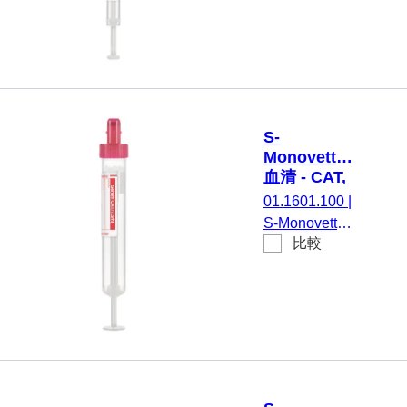
ラスチック
茶, 50 個/箱,
性化剤 / ゲル,
ラベル付き
不毛
1,1 ml, メンブ
レンスクリュ
ーキャップ,
キャップ 茶,
カラーコード
S-
EU/ISO, (LxØ)
Monovette®
キャップを含
血清 - CAT,
まない: 66 x 8
7.5 ml, キャ
01.1601.100
|
mm, プラスチ
ップ 赤,
S-Monovette®
ックラベル付
(LxØ)： 92
比較
血清 - CAT, 調
x 15 mm, 紙
き, ラベル/印
整： 凝固活性
ラベル付き
刷： 白/茶, 50
化剤, 7,5 ml,
個/箱, 不毛
メンブレンス
クリューキャ
ップ, キャッ
プ 赤, カラー
コード ISO,