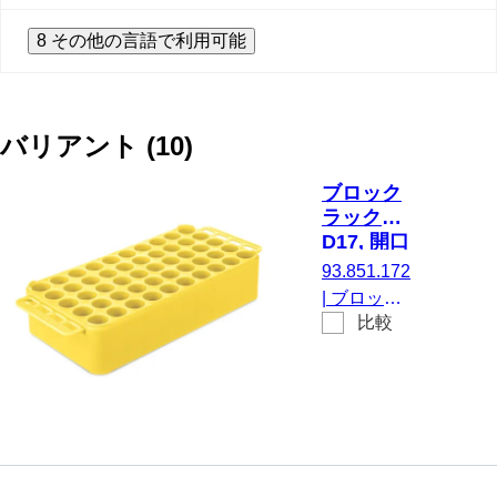
8 その他の言語で利用可能
バリアント
(
10
)
ブロック
ラック
D17, 開口
部の直
93.851.172
径： 17
|
ブロック
mm, 5 x
比較
ラック
10, 黄
D17, にと
って 50 容
器, 開口部
の直径：
17 mm, ラ
ック寸法：