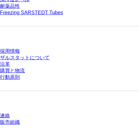
耐薬品性
Freezing SARSTEDT Tubes
会社とキャリア
採用情報
ザルスタットについて
沿革
購買と物流
行動原則
質問がありますか？
連絡
販売組織
* 表示価格は、ログインしていないユーザー向けの定価であり、個別に交渉