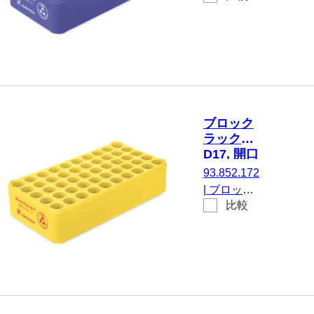
10, 青
D17, にと
って 50 容
器, 開口部
の直径：
17 mm, ラ
ック寸法：
5 x 10, 青,
ブロック
材質: 再生
ラック
PP
D17, 開口
部の直
93.852.172
径： 17
|
ブロック
mm, 5 x
比較
ラック
10, 黄
D17, にと
って 50 容
器, 開口部
の直径：
17 mm, ラ
ック寸法：