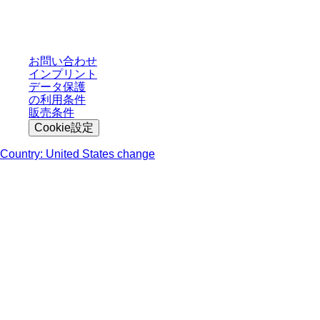
された条件を含みません。特に明記のない限り、すべての価格はお客様の管
轄区域における法定税および生じうる配送料を含みません。
お問い合わせ
インプリント
データ保護
の利用条件
販売条件
Cookie設定
Country: United States change