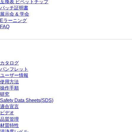
互換表 ピペットチップ
バッチ証明書
展示会 & 学会
Eラーニング
FAQ
ダウンロードセンター
カタログ
パンフレット
ユーザー情報
使用方法
操作手順
研究
Safety Data Sheets(SDS)
適合宣言
ビデオ
品質管理
材質特性
清浄度レベル