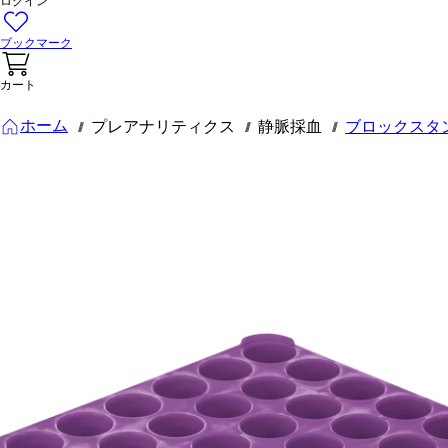
ログイン
ブックマーク
カート
ホーム
プレアナリティクス
静脈採血
ブロックスタ
///
///
///
93.852.169
ブロックラ
ック D17,
開口部の直
径： 17
mm, 5 x 10,
紫
ブロックラック D17,