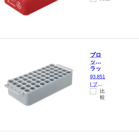
10, 赤
5 x 10,
D17, にと
灰色,
って 50 容
材質:
器, 開口部
再生
の直径：
PP
17 mm, ラ
ック寸法：
5 x 10, 赤,
ブロ
材質: 再生
ック
PP
ラッ
ク
93.851
D17,
|
ブロ
開口
比
ックラ
部の
較
ック
直
D17,
径：
にとっ
17
て 50
mm,
容器,
5 x
10, 灰
開口部