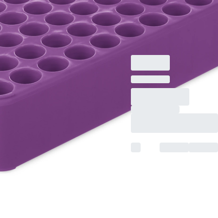
にとって 50 容器, 開
口部の直径： 17 mm,
ラック寸法： 5 x 10,
紫, 材質: 再生PP