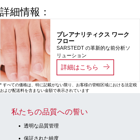
色
の直
詳細情報：
径：
17
mm,
プレアナリティクス ワーク
ラック
フロー
寸法：
SARSTEDT の革新的な前分析ソ
5 x 10,
リューション
灰色,
材質:
:
プレアナリテ
詳細はこちら
PP
* すべての価格は、特に記載がない限り、お客様の管轄区域における法定税
および配送料を含まない金額で表示されています
私たちの品質への誓い
透明な品質管理
保証された純度