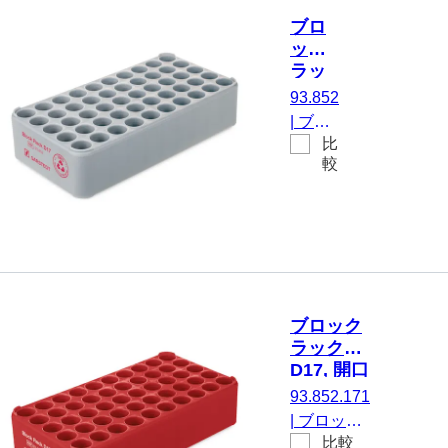
5 x 10, 黄,
ブロ
材質: PP
ック
ラッ
ク
93.852
D17,
|
ブロ
開口
比
ックラ
部の
較
ック
直
D17,
径：
にとっ
17
て 50
mm,
容器,
5 x
10, 灰
開口部
色
の直
ブロック
径：
ラック
17
D17, 開口
mm,
部の直
93.852.171
ラック
径： 17
|
ブロック
寸法：
mm, 5 x
比較
ラック