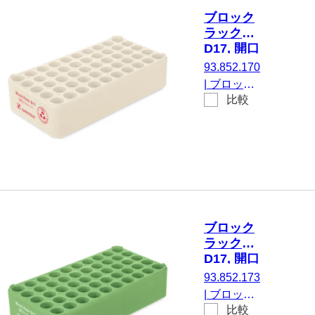
5 x 10, 黄,
ブロック
材質: PP
ラック
D17, 開口
部の直
93.852.170
径： 17
|
ブロック
mm, 5 x
比較
ラック
10, クリ
D17, にと
ームホワ
って 50 容
イト
器, 開口部
の直径：
17 mm, ラ
ック寸法：
5 x 10, ク
ブロック
リームホワ
ラック
イト, 材質:
D17, 開口
再生PP
部の直
93.852.173
径： 17
|
ブロック
mm, 5 x
比較
ラック