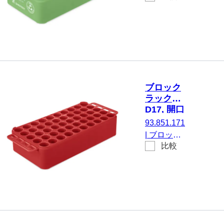
10, 緑
D17, にと
って 50 容
器, 開口部
の直径：
17 mm, ラ
ック寸法：
5 x 10, 緑,
ブロック
材質: 再生
ラック
PP
D17, 開口
部の直
93.851.171
径： 17
|
ブロック
mm, 5 x
比較
ラック
10, 赤
D17, にと
って 50 容
器, 開口部
の直径：
17 mm, ラ
ック寸法：