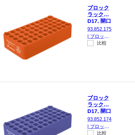
5 x 10, 赤,
ブロック
材質: 再生
ラック
PP
D17, 開口
部の直
93.852.175
径： 17
|
ブロック
mm, 5 x
比較
ラック
10, オレ
D17, にと
ンジ
って 50 容
器, 開口部
の直径：
17 mm, ラ
ック寸法：
5 x 10, オ
ブロック
レンジ, 材
ラック
質: PP
D17, 開口
部の直
93.852.174
径： 17
|
ブロック
mm, 5 x
比較
ラック