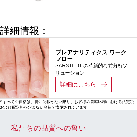
プ, キャッ
プ： 茶,
(LxØ) キャ
ップを含ま
詳細情報：
ない: 101 x
16.5 mm,
外径クロー
プレアナリティクス ワーク
ジャー：
フロー
19,3 mm,
SARSTEDT の革新的な前分析ソ
500 個/袋
リューション
:
プレアナリテ
詳細はこちら
* すべての価格は、特に記載がない限り、お客様の管轄区域における法定税
および配送料を含まない金額で表示されています
私たちの品質への誓い