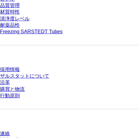
品質管理
材質特性
清浄度レベル
耐薬品性
Freezing SARSTEDT Tubes
会社とキャリア
採用情報
ザルスタットについて
沿革
購買と物流
行動原則
質問がありますか？
連絡