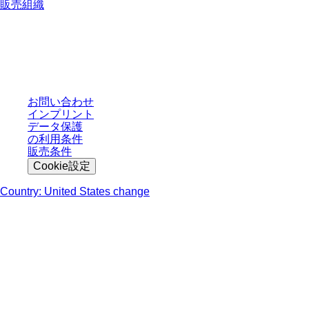
販売組織
* 表示価格は、ログインしていないユーザー向けの定価であり、個別に交渉
された条件を含みません。特に明記のない限り、すべての価格はお客様の管
轄区域における法定税および生じうる配送料を含みません。
お問い合わせ
インプリント
データ保護
の利用条件
販売条件
Cookie設定
Country: United States change