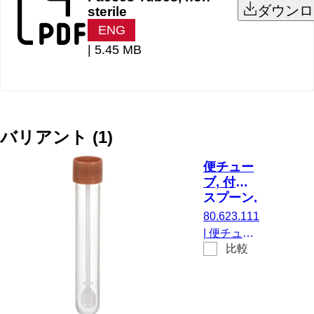
ダウンロ
sterile
ENG
|
5.45 MB
バリアント
(
1
)
便チュー
ブ, 付き
スプーン,
スクリュ
80.623.111
ーキャッ
|
便チュー
プ,
比較
ブ, 付き ス
(LxØ)：
プーン, 透
101 x
明, スクリ
16.5 mm,
ューキャッ
透明