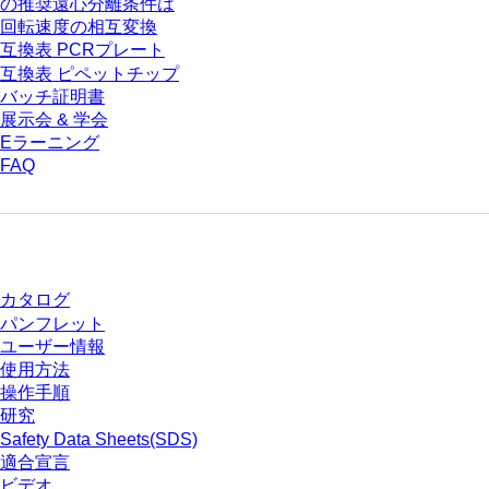
の推奨遠心分離条件は
回転速度の相互変換
互換表 PCRプレート
互換表 ピペットチップ
バッチ証明書
展示会 & 学会
Eラーニング
FAQ
ダウンロードセンター
カタログ
パンフレット
ユーザー情報
使用方法
操作手順
研究
Safety Data Sheets(SDS)
適合宣言
ビデオ