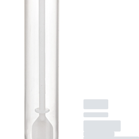
不毛
便チューブ, 付き スプ
ーン, 透明, スクリュ
ーキャップ, チェアス
プーン付きスクリュ
ーキャップ, 装着済み,
キャップ： 茶, (LxØ)
キャップを含まない:
101 x 16.5 mm, 外径
クロージャー： 19,5
mm, 不毛, 500 個/袋