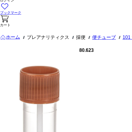
ログイン
ブックマーク
カート
ホーム
プレアナリティクス
採便
便チューブ
101
///
///
///
///
80.623
便チューブ,
付き スプー
ン, スクリ
ューキャッ
プ, (LxØ)：
101 x 16.5
mm, 透明,