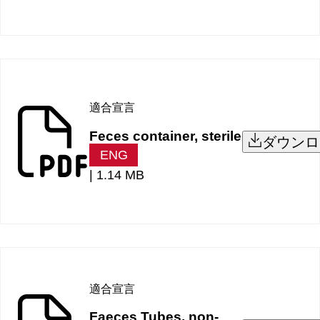
適合宣言
Feces container, sterile
ダウンロ
ENG
|
1.14 MB
適合宣言
Faeces Tubes, non-