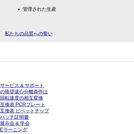
管理された生産
私たちの品質への誓い
サービス
サービス & サポート
の推奨遠心分離条件は
回転速度の相互変換
互換表 PCRプレート
互換表 ピペットチップ
バッチ証明書
展示会 & 学会
Eラーニング