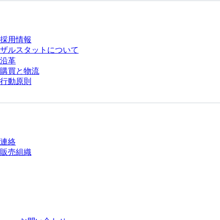
会社とキャリア
採用情報
ザルスタットについて
沿革
購買と物流
行動原則
質問がありますか？
連絡
販売組織
* 表示価格は、ログインしていないユーザー向けの定価であり、個別に交渉
された条件を含みません。特に明記のない限り、すべての価格はお客様の管
轄区域における法定税および生じうる配送料を含みません。