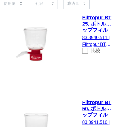
Filtropur BT
25, ボトルト
ップフィル
ター, 250
83.3940.511
|
ml, PES,
Filtropur BT
0.22 µm
比較
25, ボトルト
ップフィルタ
ー, にとって
スクリューキ
ャップ 45 mm,
250 ml, 膜：
PES, 膜の直
径： 50 mm,
Filtropur BT
ポアサイズ：
50, ボトルト
0.22 µm, 滅菌
ップフィル
濾過用, 無菌、
ター, 500
83.3941.510
|
パイロジェン