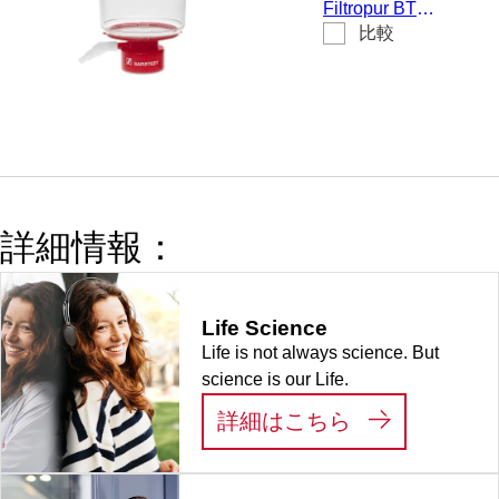
ml, PES,
Filtropur BT
フリー、非細
0.45 µm
比較
50, ボトルト
胞毒性、
ップフィルタ
DNase/RNase
ー, にとって
フリー, 1 個/
スクリューキ
袋
ャップ 45 mm,
500 ml, 膜：
PES, 膜の直
径： 75 mm,
詳細情報：
ポアサイズ：
0.45 µm, 清澄
分離用, 無菌、
Life Science
パイロジェン
Life is not always science. But
フリー、非細
science is our Life.
胞毒性、
DNase/RNase
:
LIFE SCIEN
詳細はこちら
フリー, 1 個/
袋