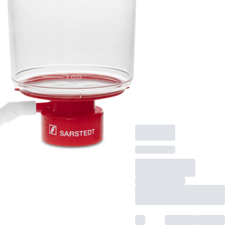
ルトップフィルター,
にとって スクリュー
キャップ 45 mm, 500
ml, ポアサイズ： 0.22
µm, 滅菌濾過用, 無
菌、パイロジェンフ
リー、非細胞毒性、
DNase/RNaseフリー,
1 個/袋