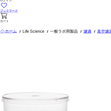
ログイン
ブックマーク
カート
ホーム
Life Science
一般ラボ用製品
濾過
真空濾
///
///
///
///
83.3941.511
Filtropur
BT 50, ボト
ルトップフ
ィルター,
500 ml,
0,22 µm
Filtropur BT 50, ボト