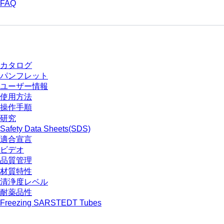
FAQ
ダウンロードセンター
カタログ
パンフレット
ユーザー情報
使用方法
操作手順
研究
Safety Data Sheets(SDS)
適合宣言
ビデオ
品質管理
材質特性
清浄度レベル
耐薬品性
Freezing SARSTEDT Tubes