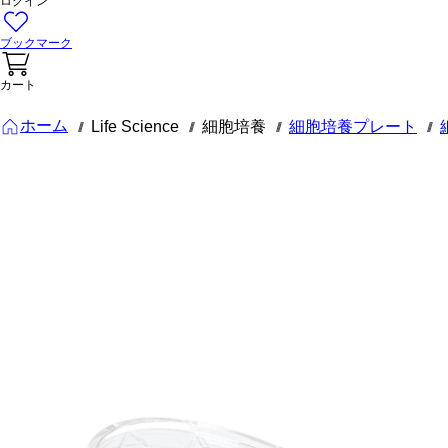
ログイン
ブックマーク
カート
ホーム
Life Science
細胞培養
細胞培養プレート
///
///
///
///
83.3900.500
細胞培養シ
ャーレ,
(ØxH)： 35
x 10 mm, 表
面: サスペ
ンション
細胞培養シャーレ,