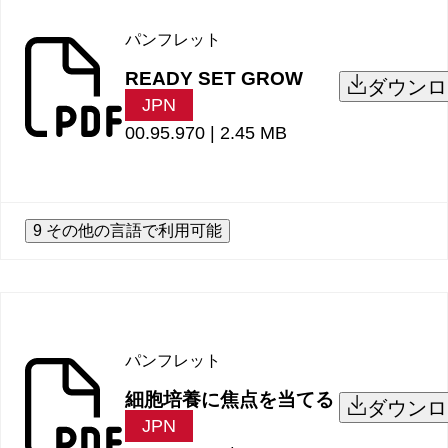
パンフレット
READY SET GROW
ダウンロ
JPN
00.95.970 |
2.45 MB
9 その他の言語で利用可能
パンフレット
細胞培養に焦点を当てる
ダウンロ
JPN