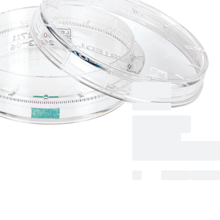
(ØxH)： 35 x 10 mm,
材質: PS, 表面: サス
ペンション, にとって
浮遊細胞, カラーコー
ド： 緑, TC Tested,
10 個/袋