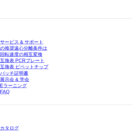
サービス
サービス & サポート
の推奨遠心分離条件は
回転速度の相互変換
互換表 PCRプレート
互換表 ピペットチップ
バッチ証明書
展示会 & 学会
Eラーニング
FAQ
ダウンロードセンター
カタログ