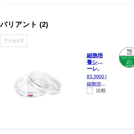
バリアント
(
2
)
細胞培
養シャ
ーレ,
(ØxH)：
83.3900
|
35 x 10
細胞培養
mm, 表
比較
シャー
面: 標準
レ,
(ØxH)：
35 x 10
mm, 材
質: PS,