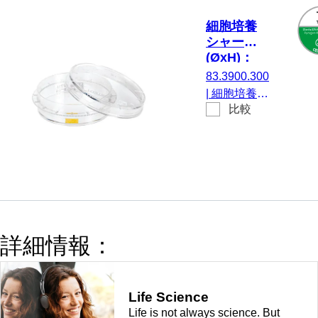
表面: 標
準, にと
細胞培養
って 付
シャーレ,
着細胞,
(ØxH)：
カラーコ
35 x 10
83.3900.300
ード：
mm, 表面:
|
細胞培養シ
赤, TC
Cell+
比較
ャーレ,
Tested,
(ØxH)： 35
10 個/袋
x 10 mm, 材
質: PS, 表
面: Cell+, に
とって 高度
な付着細胞,
カラーコー
詳細情報：
ド： 黄, TC
Tested, 10
個/袋
Life Science
Life is not always science. But