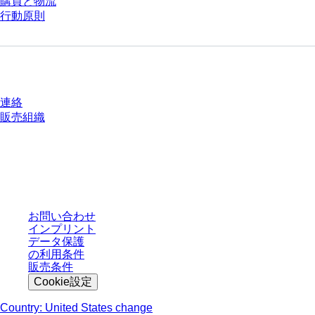
購買と物流
行動原則
質問がありますか？
連絡
販売組織
* 表示価格は、ログインしていないユーザー向けの定価であり、個別に交渉
された条件を含みません。特に明記のない限り、すべての価格はお客様の管
轄区域における法定税および生じうる配送料を含みません。
お問い合わせ
インプリント
データ保護
の利用条件
販売条件
Cookie設定
Country: United States change