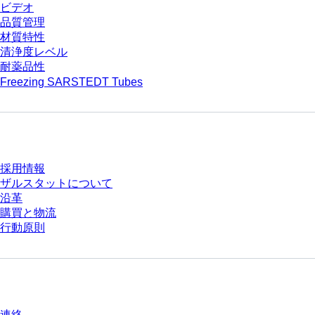
ビデオ
品質管理
材質特性
清浄度レベル
耐薬品性
Freezing SARSTEDT Tubes
会社とキャリア
採用情報
ザルスタットについて
沿革
購買と物流
行動原則
質問がありますか？
連絡