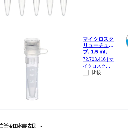
有効体積：
1.5 ml, チ
ップフロ
ア, はい, 透
明, キャッ
プ： カラ
マイクロスク
ーミック
リューチュー
ス, キャッ
ブ, 1.5 ml,
プ 装着済
PCR
72.703.416
|
マ
み, いいえ,
Performance
イクロスクリ
不毛, 100
Tested
比較
ューチューブ,
個/袋
有効体積： 1.5
ml, エッジの立
ったチップフ
ロア, はい, 透
明, キャップ：
天然, キャップ
付属のマウン
詳細情報：
ト, 印刷付き,