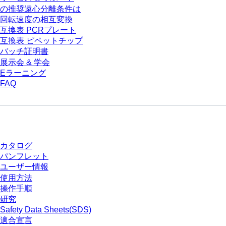
の推奨遠心分離条件は
回転速度の相互変換
互換表 PCRプレート
互換表 ピペットチップ
バッチ証明書
展示会 & 学会
Eラーニング
FAQ
ダウンロードセンター
カタログ
パンフレット
ユーザー情報
使用方法
操作手順
研究
Safety Data Sheets(SDS)
適合宣言