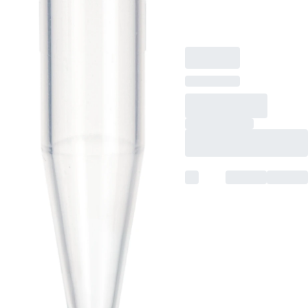
プ なし, いいえ, 500
個/袋