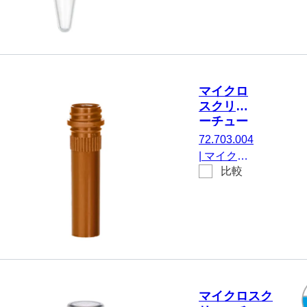
積： 1.5 ml,
え,
チップフロア,
500
はい, 透明, キ
個/袋
ャップ： 天
然, キャップ
付属, いいえ,
マイクロ
Biosphere®
スクリュ
plus, 25 個/袋
ーチュー
ブ, 1.5 ml
72.703.004
|
マイクロ
比較
スクリュー
チューブ,
有効体積：
1.5 ml, エ
ッジの立っ
たチップフ
ロア, はい,
茶, キャッ
マイクロスク
プ なし, い