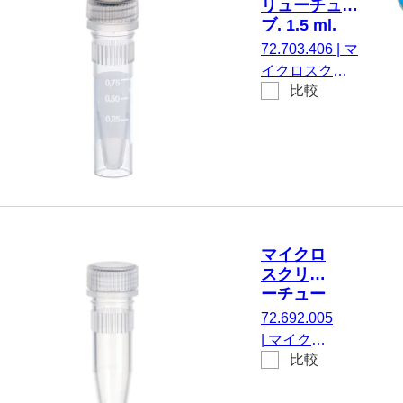
リューチュー
いえ, 500
ブ, 1.5 ml,
個/袋
PCR
72.703.406
|
マ
Performance
イクロスクリ
Tested
比較
ューチューブ,
有効体積： 1.5
ml, エッジの立
ったチップフ
ロア, はい, 透
明, キャップ：
天然, キャップ
装着済み, 印刷
マイクロ
付き, はい,
スクリュ
PCR
ーチュー
Performance
ブ, 1.5
72.692.005
Tested, 100 個/
ml, 不毛
|
マイクロ
ミニグリップ
比較
スクリュー
バッグ
チューブ,