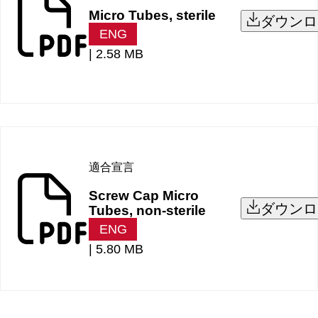
Micro Tubes, sterile
ダウンロ
ENG
|
2.58 MB
適合宣言
Screw Cap Micro
ダウンロ
Tubes, non-sterile
ENG
|
5.80 MB