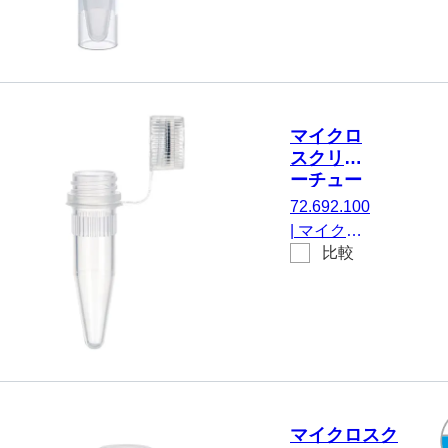
積： 1.5 ml,
キャッ
エッジの立っ
プ 付
たチップフロ
属, い
ア, はい, 透明,
いえ,
キャップ： 天
500
然, キャップ
マイクロ
個/袋
付属, 印刷付
スクリュ
き, はい,
ーチュー
Biosphere®
ブ, 1.5 ml
72.692.100
plus, 25 個/袋
|
マイクロ
比較
スクリュー
チューブ,
有効体積：
1.5 ml, チ
ップフロ
ア, はい, 透
明, キャッ
プ： 天然,
マイクロスク
キャップ