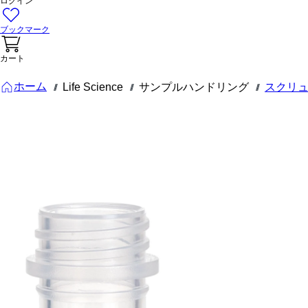
ログイン
ブックマーク
カート
ホーム
Life Science
サンプルハンドリング
スクリ
///
///
///
72.687
マイクロス
クリューチ
ューブ, 1,5
ml
マイクロスクリュー
チューブ, 有効体積：
1.5 ml, チップフロア,
いいえ, 透明, キャッ