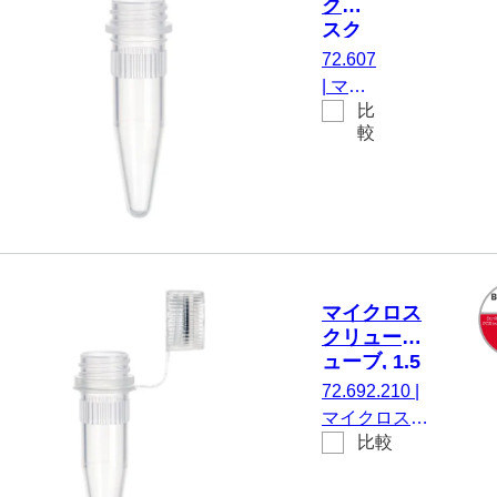
クロ
Tested, 100 個/
スク
袋
リュ
72.607
ーチ
|
マイ
ュー
比
クロス
ブ,
較
クリュ
1.5
ーチュ
ml
ーブ,
有効体
積：
1.5 ml,
チップ
マイクロス
フロ
クリューチ
ア, は
ューブ, 1.5
い, 透
ml,
72.692.210
|
明, キ
Biosphere®
マイクロスク
ャップ
plus
比較
リューチュー
なし,
ブ, 有効体
いい