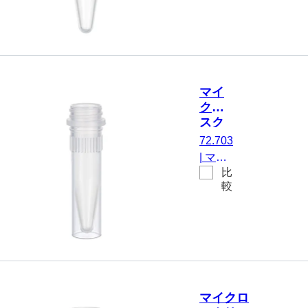
有効体積：
1.5 ml, チ
ップフロ
ア, はい, 透
明, キャッ
プ： 天然,
マイ
キャップ
クロ
装着済み,
スク
いいえ, 不
リュ
72.703
毛, 100 個/
ーチ
|
マイ
袋
ュー
比
クロス
ブ,
較
クリュ
1.5
ーチュ
ml
ーブ,
有効体
積：
1.5 ml,
エッジ
マイクロ
の立っ