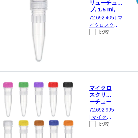
リューチュー
付属, いい
ブ, 1.5 ml,
え, 500 個/
PCR
72.692.405
|
マ
袋
Performance
イクロスクリ
Tested
比較
ューチューブ,
有効体積： 1.5
ml, チップフロ
ア, はい, 透明,
キャップ： 天
然, キャップ 装
着済み, いいえ,
PCR
マイクロ
Performance
スクリュ
Tested, 100 個/
ーチュー
袋
ブ, 1.5
72.692.995
ml, 不毛
|
マイクロ
比較
スクリュー
チューブ,