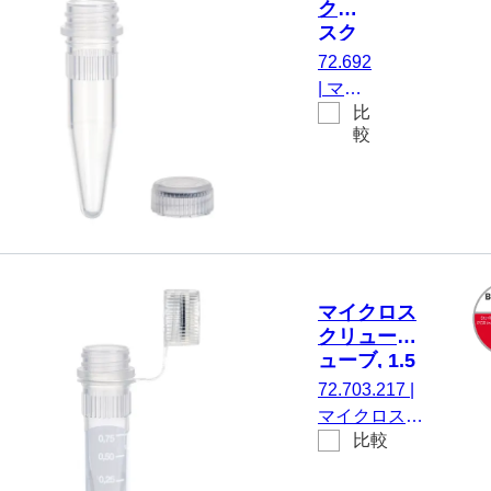
クロ
毛, 500 個/
スク
ダブルバッ
リュ
72.692
グ
ーチ
|
マイ
ュー
比
クロス
ブ,
較
クリュ
1.5
ーチュ
ml
ーブ,
有効体
積：
1.5 ml,
チップ
マイクロス
フロ
クリューチ
ア, は
ューブ, 1.5
い, 透
ml,
72.703.217
|
明, キ
Biosphere®
マイクロスク
ャッ
plus
比較
リューチュー
プ：
ブ, 有効体
天然,