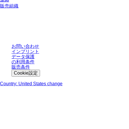
販売組織
* 表示価格は、ログインしていないユーザー向けの定価であり、個別に交渉
された条件を含みません。特に明記のない限り、すべての価格はお客様の管
轄区域における法定税および生じうる配送料を含みません。
お問い合わせ
インプリント
データ保護
の利用条件
販売条件
Cookie設定
Country: United States change