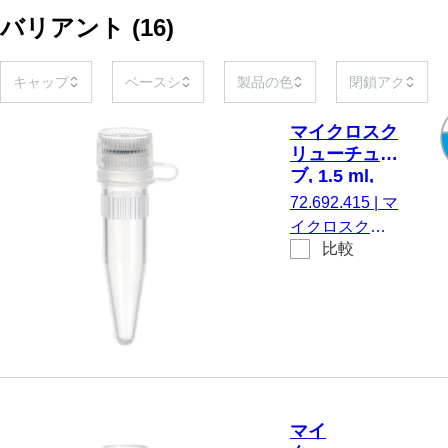
バリアント
(
16
)
マイクロスク
リューチュー
ブ, 1.5 ml,
PCR
72.692.415
|
マ
Performance
イクロスクリ
Tested
比較
ューチューブ,
有効体積： 1.5
ml, チップフロ
ア, はい, 透明,
キャップ： 天
然, キャップ 付
属のマウント,
いいえ, PCR
マイ
Performance