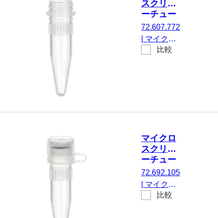
スクリュ
たチッ
ーチュー
プフロ
ブ, 1.5
72.607.772
ア, は
ml, 不毛
|
マイクロ
い, 透
比較
スクリュー
明, キ
チューブ,
ャップ
有効体積：
なし,
1.5 ml, チ
いい
ップフロ
え,
ア, はい, 透
500
明, キャッ
個/袋
プ なし, い
マイクロ
いえ, 不毛,
スクリュ
500 個/ダ
ーチュー
ブルバッグ
ブ, 1.5
72.692.105
ml, 不毛
|
マイクロ
比較
スクリュー
チューブ,