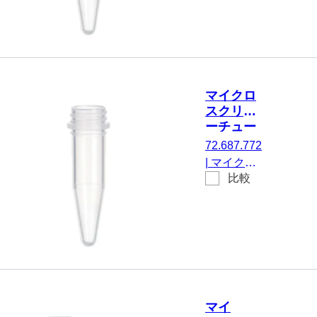
有効体積：
1.5 ml, チ
ップフロ
ア, はい, 透
明, キャッ
プ： 天然,
マイクロ
キャップ
スクリュ
付属のマウ
ーチュー
ント, いい
ブ, 1.5
72.687.772
え, 不毛,
ml, 不毛
|
マイクロ
100 個/袋
比較
スクリュー
チューブ,
有効体積：
1.5 ml, チ
ップフロ
ア, いいえ,
透明, キャ
ップ なし,
マイ
いいえ, 不