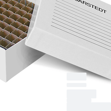
容器
ストレージボックス,
被せ蓋, 材質: ダンボ
ール, 白, ラック寸
法： 9 x 9, にとって
81 容器, に適してい
る。 最大チューブ径
13 mm Ø、チューブ
高さ35～56 mm, 1 個/
袋