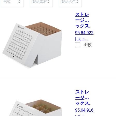
ストレ
ージボ
ックス,
被せ蓋,
95.64.922
ダンボ
|
ストレ
ール, ラ
比較
ージボッ
ック寸
クス, 被
法： 7 x
せ蓋, 材
7, にと
質: ダン
って 49
ボール,
容器
白, ラッ
ク寸法：
7 x 7, に
ストレ
とって 49
ージボ
容器, に
ックス,
適してい
被せ蓋,
95.64.916
る。 最大
ダンボ