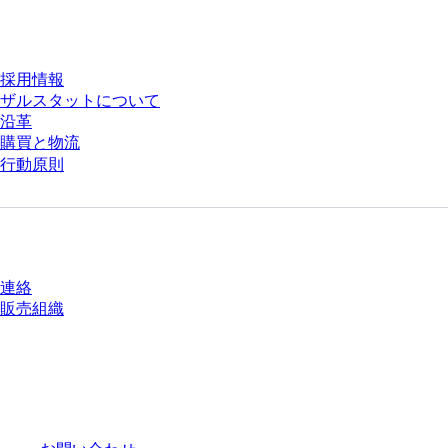
会社とキャリア
採用情報
ザルスタットについて
沿革
購買と物流
行動原則
質問がありますか？
連絡
販売組織
* 表示価格は、ログインしていないユーザー向けの定価であり、個別に交渉
された条件を含みません。特に明記のない限り、すべての価格はお客様の管
轄区域における法定税および生じうる配送料を含みません。