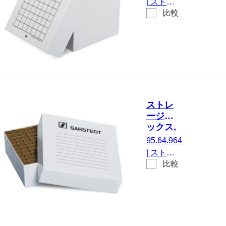
|
ストレ
ール, ラ
比較
ージボッ
ック寸
クス, 被
法： 7 x
せ蓋, 材
7, にと
質: ダン
って 49
ボール,
容器
白, ラッ
ク寸法：
7 x 7, に
ストレ
とって 49
ージボ
容器, に
ックス,
適してい
被せ蓋,
95.64.964
る。 チュ
ダンボ
|
ストレ
ーブ Ø 16
ール, ラ
比較
ージボッ
ック寸
～17 mm
クス, 被
法： 8 x
せ蓋, 材
8, にと
質: ダン
って 64
ボール,
容器
白, ラッ