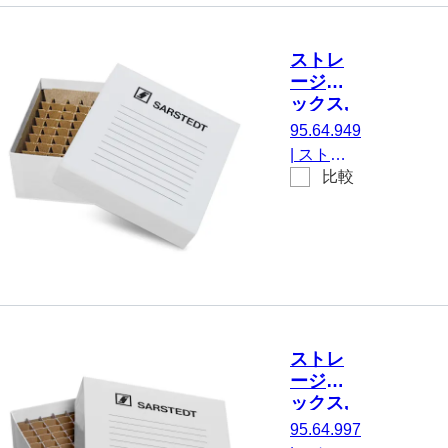
ク寸法：
9 x 9, に
ストレ
とって 81
ージボ
容器, に
ックス,
適してい
被せ蓋,
95.64.949
る。 最大
ダンボ
|
ストレ
チューブ
ール, ラ
比較
ージボッ
ック寸
径13 mm
クス, 被
法： 7 x
Ø、チュ
せ蓋, 材
7, にと
ーブ高さ
質: ダン
って 49
36～83
ボール,
容器
mm, 1 個/
白, ラッ
箱
ク寸法：
7 x 7, に
ストレ
とって 49
ージボ
容器, に
ックス,
適してい
被せ蓋,
95.64.997
る。 直径
ダンボ