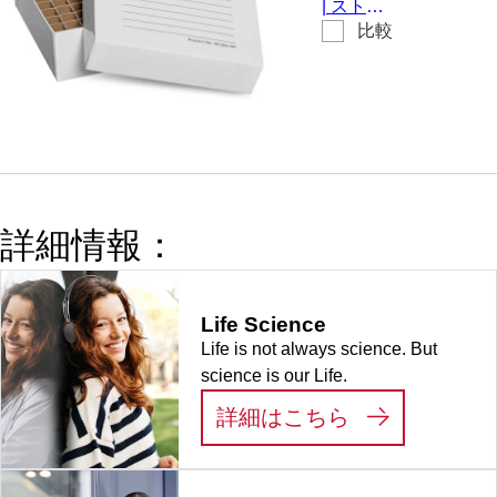
|
ストレ
17 mmま
ール, ラ
比較
ージボッ
ック寸
でのチュ
クス, 被
法： 10
ーブ (15
せ蓋, 材
x 10, に
mlチュー
質: ダン
とって
ブ), 1 個/
ボール,
100 容器
箱
白, ラッ
ク寸法：
10 x 10,
詳細情報：
にとって
100 容器,
に適して
Life Science
いる。 最
Life is not always science. But
大チュー
science is our Life.
ブ径12
mm Ø、
:
LIFE SCIEN
詳細はこちら
チューブ
高さ36～
45 mm, 1