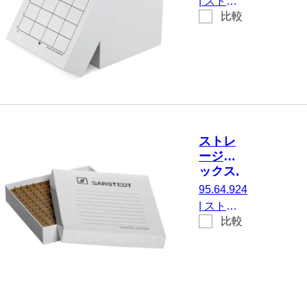
|
ストレ
チューブ
ール, ラ
比較
ージボッ
ック寸
径22 mm
クス, 被
法： 4 x
Ø、チュ
せ蓋, 材
4, にと
ーブ高さ
質: ダン
って 16
88.5～
ボール,
容器
129 mm,
白, ラッ
1 個/袋
ク寸法：
4 x 4, に
ストレ
とって 16
ージボ
容器, に
ックス,
適してい
被せ蓋,
95.64.924
る。 最大
ダンボ
|
ストレ
チューブ
ール, ラ
比較
ージボッ
ック寸
径34 mm
クス, 被
法： 12
Ø、チュ
せ蓋, 材
x 12, に
ーブ高さ
質: ダン
とって
89～115
ボール,
144 容器
mm, 1 個/
白, ラッ