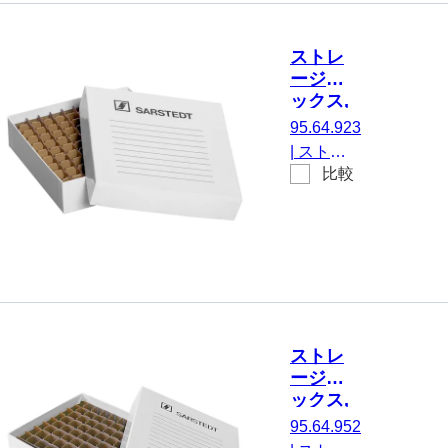
箱
ク寸法：
12 x 12,
ストレ
にとって
ージボ
144 容器,
ックス,
に適して
被せ蓋,
95.64.923
いる。 最
ダンボ
|
ストレ
大チュー
ール, ラ
比較
ージボッ
ック寸
ブ径9.5
クス, 被
法： 10
mm Ø、
せ蓋, 材
x 10, に
チューブ
質: ダン
とって
高さ19～
ボール,
100 容器
26 mm, 1
白, ラッ
個/袋
ク寸法：
10 x 10,
ストレ
にとって
ージボ
100 容器,
ックス,
に適して
被せ蓋,
95.64.952
いる。 最
ダンボ