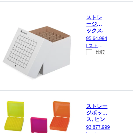
ク寸法：
8 x 8, に
ストレ
とって 64
ージボ
容器, に
ックス,
適してい
被せ蓋,
95.64.994
る。 チュ
ダンボ
|
ストレ
ーブ Ø 15
ール, ラ
比較
ージボッ
ック寸
mm, 1 個/
クス, 被
法： 7 x
箱
せ蓋, 材
7, にと
質: ダン
って 49
ボール,
容器
白, ラッ
ク寸法：
7 x 7, に
ストレー
とって 49
ジボック
容器, に
ス, ヒン
適してい
ジ式蓋,
93.877.999
る。 チュ
PP, ラッ