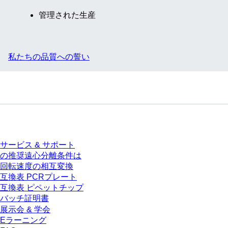
管理された生産
私たちの品質への誓い
サービス
サービス & サポート
の推奨遠心分離条件は
回転速度の相互変換
互換表 PCRプレート
互換表 ピペットチップ
バッチ証明書
展示会 & 学会
Eラーニング