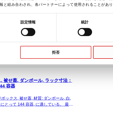
報と組み合わされ、各パートナーによって使用されることがあり
 被せ蓋, ダンボール, ラック寸法：
 容器
設定情報
統計
ックス, 被せ蓋, 材質: ダンボール, 白,
 にとって 16 容器, に適している。 最大チュ
ブ高さ89～115 mm, 1 個/箱
拒否
 被せ蓋, ダンボール, ラック寸法：
144 容器
ックス, 被せ蓋, 材質: ダンボール, 白,
2, にとって 144 容器, に適している。 最大
、チューブ高さ19～26 mm, 1 個/袋