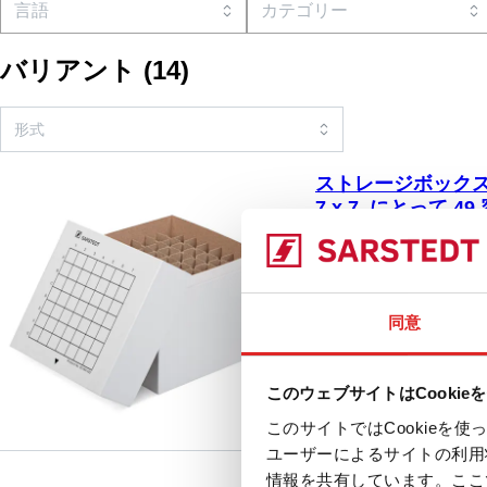
バリアント
(
14
)
ストレージボックス,
7 x 7, にとって 49
95.64.922
|
ストレージボ
ラック寸法： 7 x 7,
比較
ーブ径22 mm Ø、チュー
同意
このウェブサイトはCookie
このサイトではCookie
ユーザーによるサイトの利用
情報を共有しています。ここ