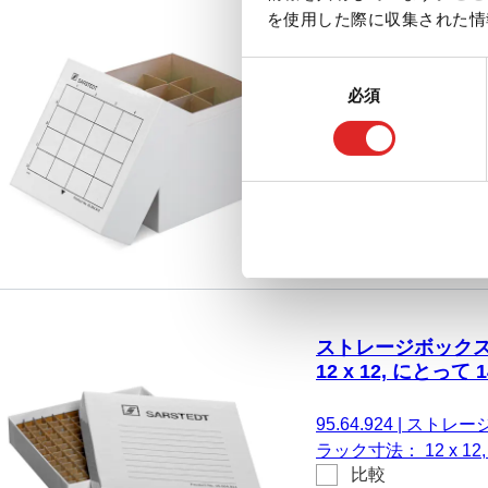
を使用した際に収集された情
ストレージボックス,
4 x 4, にとって 16
同
必須
意
95.64.916
|
ストレージボ
の
ラック寸法： 4 x 4,
選
比較
ーブ径34 mm Ø、チュー
択
ストレージボックス,
12 x 12, にとって 
95.64.924
|
ストレージボ
ラック寸法： 12 x 1
比較
チューブ径9.5 mm Ø