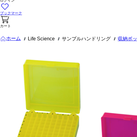
ログイン
ブックマーク
カート
ホーム
Life Science
サンプルハンドリング
収納ボ
///
///
///