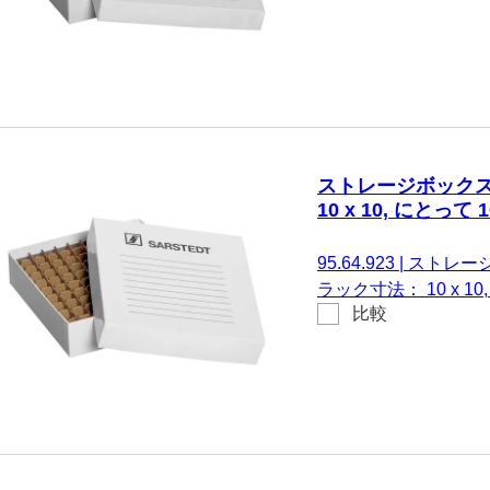
ストレージボックス,
10 x 10, にとって 
95.64.923
|
ストレージボ
ラック寸法： 10 x 1
比較
チューブ径12 mm Ø、