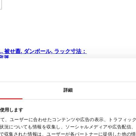
 被せ蓋, ダンボール, ラック寸法：
 容器
ックス, 被せ蓋, 材質: ダンボール, 白,
 にとって 49 容器, に適している。 最大チュ
ブ高さ88.5～129 mm, 1 個/袋
詳細
を使用します
を使って、ユーザーに合わせたコンテンツや広告の表示、トラフィッ
状況についても情報を収集し、ソーシャルメディアや広告配信、
で収集された情報は、ユーザーが各パートナーに提供した他の情