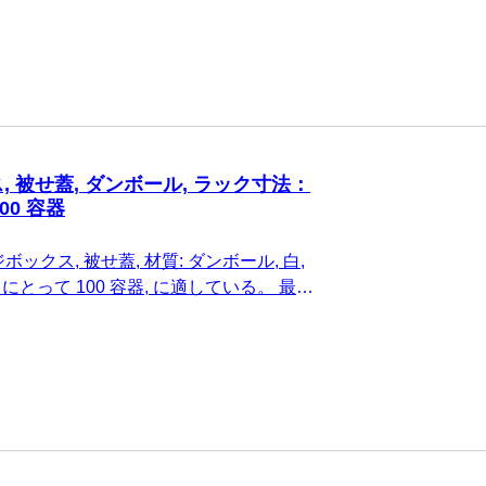
 被せ蓋, ダンボール, ラック寸法：
100 容器
ックス, 被せ蓋, 材質: ダンボール, 白,
0, にとって 100 容器, に適している。 最大
チューブ高さ29～34 mm, 1 個/袋