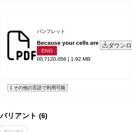
パンフレット
Because your cells are
ダウンロ
ENG
00.7120.056 |
1.92 MB
1 その他の言語で利用可能
バリアント
(
6
)