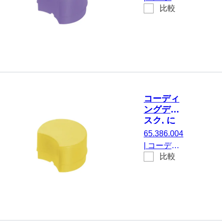
チューブ,
比較
ングディス
紫
ク, にとっ
て
CryoPure
チューブ,
紫, 100 個/
袋
コーディ
ングディ
スク, に
とって
65.386.004
CryoPure
|
コーディ
チューブ,
比較
ングディス
黄
ク, にとっ
て
CryoPure
チューブ,
黄, 100 個/