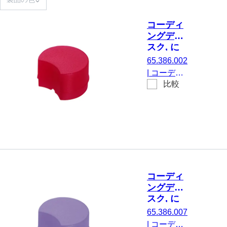
コーディ
ングディ
スク, に
とって
65.386.002
CryoPure
|
コーディ
チューブ,
比較
ングディス
赤
ク, にとっ
て
CryoPure
チューブ,
赤, 100 個/
袋
コーディ
ングディ
スク, に
とって
65.386.007
CryoPure
|
コーディ