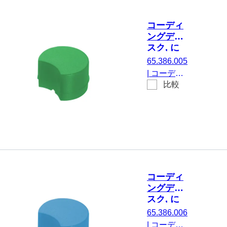
袋
コーディ
ングディ
スク, に
とって
65.386.005
CryoPure
|
コーディ
チューブ,
比較
ングディス
緑
ク, にとっ
て
CryoPure
チューブ,
緑, 100 個/
袋
コーディ
ングディ
スク, に
とって
65.386.006
CryoPure
|
コーディ