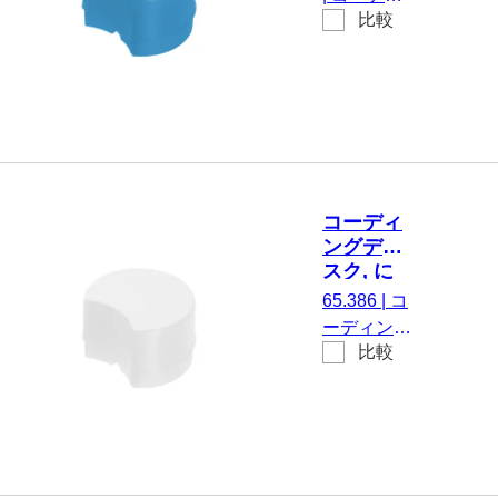
チューブ,
比較
ングディス
青
ク, にとっ
て
CryoPure
チューブ,
青, 100 個/
袋
コーディ
ングディ
スク, に
とって
65.386
|
コ
CryoPure
ーディング
チューブ,
比較
ディスク,
白
にとって
CryoPure
チューブ,
白, 100 個/
袋