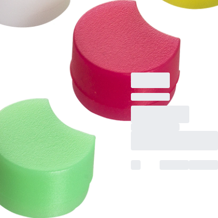
コーディングディス
ク, にとって
CryoPure チューブ,
カラーミックス, 100
個/袋