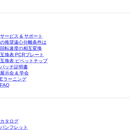
サービス
サービス & サポート
の推奨遠心分離条件は
回転速度の相互変換
互換表 PCRプレート
互換表 ピペットチップ
バッチ証明書
展示会 & 学会
Eラーニング
FAQ
ダウンロードセンター
カタログ
パンフレット