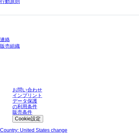
行動原則
質問がありますか？
連絡
販売組織
* 表示価格は、ログインしていないユーザー向けの定価であり、個別に交渉
された条件を含みません。特に明記のない限り、すべての価格はお客様の管
轄区域における法定税および生じうる配送料を含みません。
お問い合わせ
インプリント
データ保護
の利用条件
販売条件
Cookie設定
Country: United States change