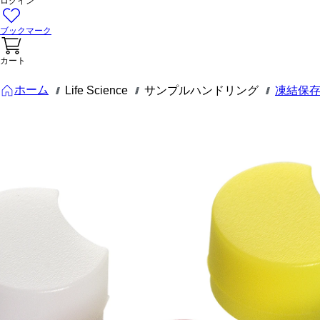
ログイン
ブックマーク
カート
ホーム
Life Science
サンプルハンドリング
凍結保
///
///
///
65.386.992
コーディン
グディスク,
にとって
CryoPure
チューブ,
カラーミッ
クス