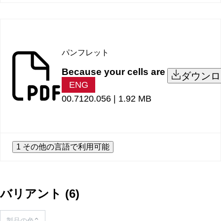
パンフレット
Because your cells are
ダウンロ
ENG
00.7120.056 |
1.92 MB
1 その他の言語で利用可能
バリアント
(
6
)