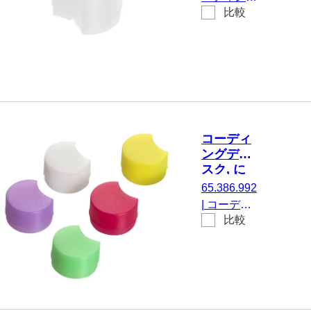
チューブ,
比較
ディスク,
白
にとって
CryoPure
チューブ,
白, 100 個/
袋
コーディ
ングディ
スク, に
とって
65.386.992
CryoPure
|
コーディ
チューブ,
比較
ングディス
カラーミ
ク, にとっ
ックス
て
CryoPure
チューブ,
カラーミッ