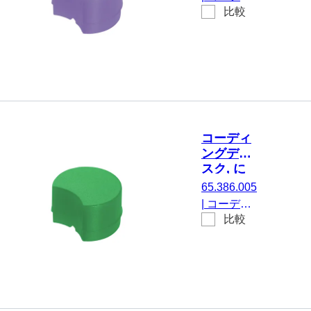
チューブ,
比較
ングディス
紫
ク, にとっ
て
CryoPure
チューブ,
紫, 100 個/
袋
コーディ
ングディ
スク, に
とって
65.386.005
CryoPure
|
コーディ
チューブ,
比較
ングディス
緑
ク, にとっ
て
CryoPure
チューブ,
緑, 100 個/