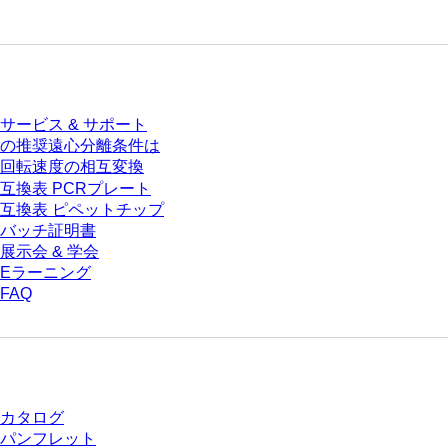
サービス
サービス & サポート
の推奨遠心分離条件は
回転速度の相互変換
互換表 PCRプレート
互換表 ピペットチップ
バッチ証明書
展示会 & 学会
Eラーニング
FAQ
ダウンロードセンター
カタログ
パンフレット