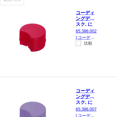
コーディ
ングディ
スク, に
とって
65.386.002
CryoPure
|
コーディ
チューブ,
比較
ングディス
赤
ク, にとっ
て
CryoPure
チューブ,
赤, 100 個/
袋
コーディ
ングディ
スク, に
とって
65.386.007
CryoPure
|
コーディ