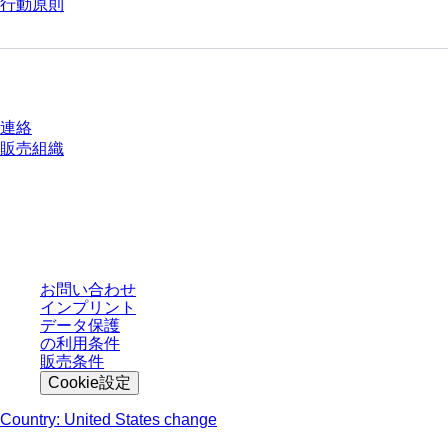
行動原則
質問がありますか？
連絡
販売組織
* 表示価格は、ログインしていないユーザー向けの定価であり、個別に交渉
された条件を含みません。特に明記のない限り、すべての価格はお客様の管
轄区域における法定税および生じうる配送料を含みません。
お問い合わせ
インプリント
データ保護
の利用条件
販売条件
Cookie設定
Country: United States change