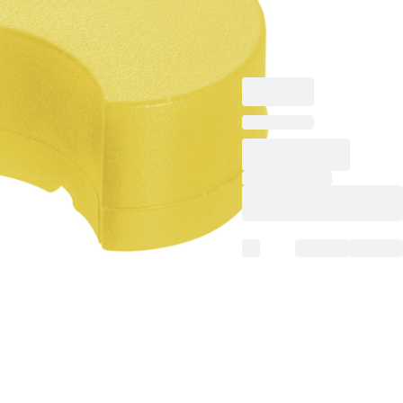
ク, にとって
CryoPure チューブ,
黄, 100 個/袋