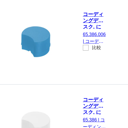
袋
コーディ
ングディ
スク, に
とって
65.386.006
CryoPure
|
コーディ
チューブ,
比較
ングディス
青
ク, にとっ
て
CryoPure
チューブ,
青, 100 個/
袋
コーディ
ングディ
スク, に
とって
65.386
|
コ
CryoPure
ーディング