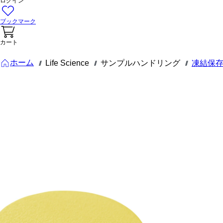
ログイン
ブックマーク
カート
ホーム
Life Science
サンプルハンドリング
凍結保
///
///
///
65.386.004
コーディン
グディスク,
にとって
CryoPure
チューブ,
黄
コーディングディス