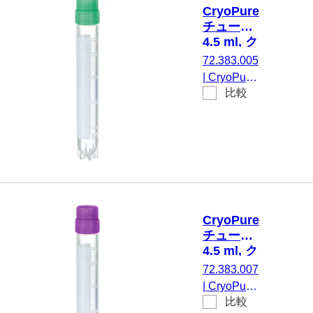
CryoPure
チューブ,
4.5 ml, ク
イックシ
72.383.005
ールスク
|
CryoPure
リューキ
比較
チューブ,
ャップ,
4,5 ml, チ
緑
ューブ：
PP, クイッ
クシールス
クリューキ
ャップ, キ
ャップ 装
CryoPure
着済み,
チューブ,
HD-PE, 緑,
4.5 ml, ク
外ネジ, ク
イックシ
72.383.007
ライオパフ
ールスク
|
CryoPure
ォーマンス
リューキ
比較
チューブ,
ャップ,
テスト済