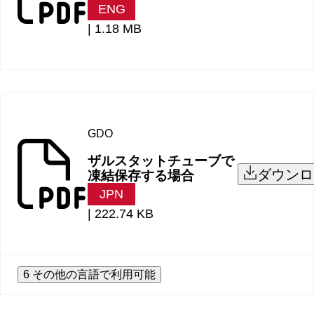
ENG
|
1.18 MB
GDO
ザルスタットチューブで
ダウンロ
凍結保存する場合
JPN
|
222.74 KB
6 その他の言語で利用可能