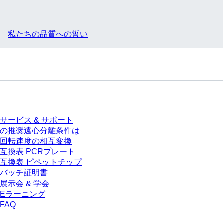
私たちの品質への誓い
サービス
サービス & サポート
の推奨遠心分離条件は
回転速度の相互変換
互換表 PCRプレート
互換表 ピペットチップ
バッチ証明書
展示会 & 学会
Eラーニング
FAQ