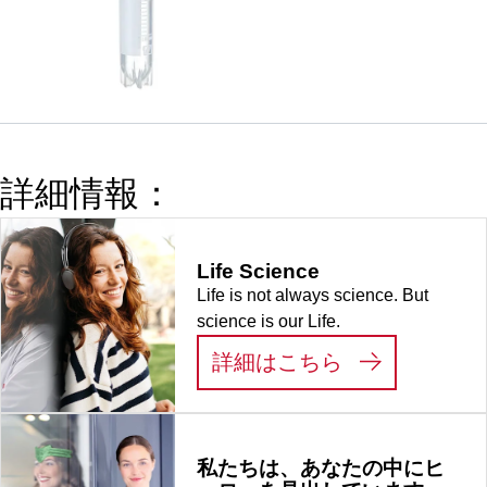
ャップ,
4,5 ml, チ
赤
み, 25 個/
ューブ：
ミニグリッ
PP, クイッ
プバッグ
クシールス
クリューキ
ャップ, キ
ャップ 装
詳細情報：
着済み,
HD-PE, 赤,
外ネジ, ク
Life Science
ライオパフ
Life is not always science. But
ォーマンス
science is our Life.
テスト済
み, 25 個/
:
LIFE SCIEN
詳細はこちら
袋
私たちは、あなたの中にヒ