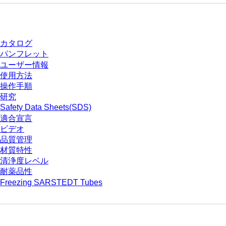
ダウンロードセンター
カタログ
パンフレット
ユーザー情報
使用方法
操作手順
研究
Safety Data Sheets(SDS)
適合宣言
ビデオ
品質管理
材質特性
清浄度レベル
耐薬品性
Freezing SARSTEDT Tubes
会社とキャリア