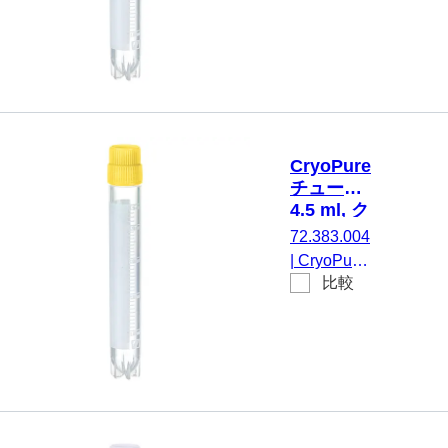
4,5 ml, チ
紫
み, 25 個/
ューブ：
袋
PP, クイッ
クシールス
��リュー
キャップ,
キャップ
CryoPure
装着済み,
チューブ,
HD-PE, 紫,
4.5 ml, ク
外ネジ, ク
イックシ
72.383.004
ライオパフ
ールスク
|
CryoPure
ォーマンス
リューキ
比較
チューブ,
ャップ,
テスト済
4,5 ml, チ
黄
み, 25 個/
ューブ：
袋
PP, クイッ
クシールス
クリューキ
ャップ, キ