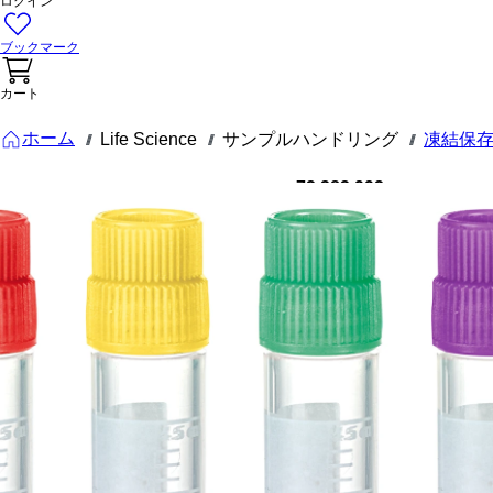
ログイン
ブックマーク
カート
ホーム
Life Science
サンプルハンドリング
凍結保
///
///
///
72.383.992
CryoPure
チューブ,
4,5 ml, クイ
ックシール
スクリュー
キャップ,
カラーミッ