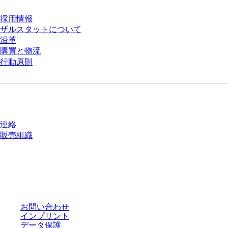
採用情報
ザルスタットについて
沿革
購買と物流
行動原則
質問がありますか？
連絡
販売組織
* 表示価格は、ログインしていないユーザー向けの定価であり、個別に交渉
された条件を含みません。特に明記のない限り、すべての価格はお客様の管
轄区域における法定税および生じうる配送料を含みません。
お問い合わせ
インプリント
データ保護