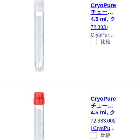
ャップ 装
CryoPure
着済み,
チューブ,
HD-PE, 黄,
4.5 ml, ク
外ネジ, ク
イックシ
72.383
|
ライオパフ
ールスク
CryoPure
ォーマンス
リューキ
比較
チューブ,
ャップ,
テスト済
4,5 ml, チ
白
み, 25 個/
ューブ：
袋
PP, クイッ
クシールス
クリューキ
ャップ, キ
ャップ 装
CryoPure
着済み,
チューブ,
HD-PE, 白,
4.5 ml, ク
外ネジ, ク
イックシ
72.383.002
ライオパフ
ールスク
|
CryoPure
ォーマンス
リューキ
比較
チューブ,
テスト済