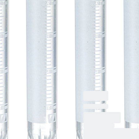
クス
CryoPure チューブ,
4,5 ml, チューブ：
PP, クイックシールス
クリューキャップ, キ
ャップ 装着済み, HD-
PE, カラーミックス,
外ネジ, クライオパフ
ォーマンステスト済
み, 25 個/袋