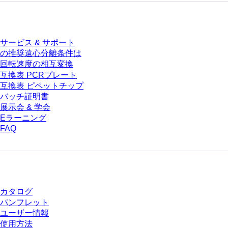
サービス
サービス & サポート
の推奨遠心分離条件は
回転速度の相互変換
互換表 PCRプレート
互換表 ピペットチップ
バッチ証明書
展示会 & 学会
Eラーニング
FAQ
ダウンロードセンター
カタログ
パンフレット
ユーザー情報
使用方法