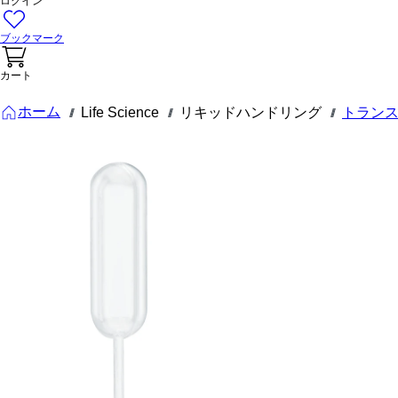
ログイン
ブックマーク
カート
ホーム
Life Science
リキッドハンドリング
トランス
///
///
///
86.1173.300
トランスフ
ァーピペッ
ト, 3,5 ml,
(LxW)：
155 x 12.5
mm, LD-PE,
透明