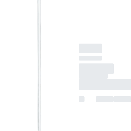
トランスファーピペ
ット, 名目容量: 3.5
ml, (LxW)： 155 x
12.5 mm, 材質: LD-
PE, 透明, 500 個/箱