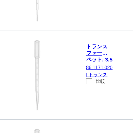
ト, 名目容
PE, 透明
量: 3.5 ml,
(LxW)： 156
x 12.5 mm,
材質: LD-
PE, 透明,
500 個/箱
トランス
ファーピ
ペット, 3.5
ml,
86.1171.020
(LxW)：
|
トランスフ
155 x 15
比較
ァーピペッ
mm, LD-
ト, 名目容
PE, 透明
量: 3.5 ml,
(LxW)： 155
x 15 mm, 材
質: LD-PE,
透明, 不毛,
20 個/袋