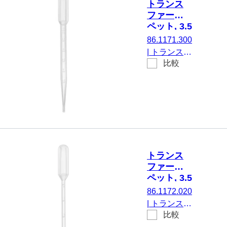
トランス
ファーピ
ペット, 3.5
ml,
86.1171.300
(LxW)：
|
トランスフ
155 x 15
比較
ァーピペッ
mm, LD-
ト, 名目容
PE, 透明
量: 3.5 ml,
(LxW)： 155
x 15 mm, 材
質: LD-PE,
透明, 500
個/箱
トランス
ファーピ
ペット, 3.5
ml,
86.1172.020
(LxW)：
|
トランスフ
156 x 12.5
比較
ァーピペッ
mm, LD-