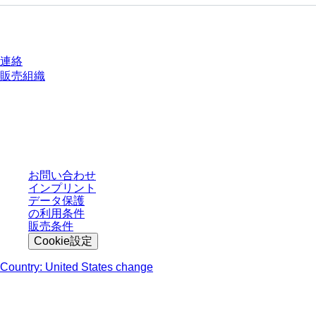
質問がありますか？
連絡
販売組織
* 表示価格は、ログインしていないユーザー向けの定価であり、個別に交渉
された条件を含みません。特に明記のない限り、すべての価格はお客様の管
轄区域における法定税および生じうる配送料を含みません。
お問い合わせ
インプリント
データ保護
の利用条件
販売条件
Cookie設定
Country: United States change