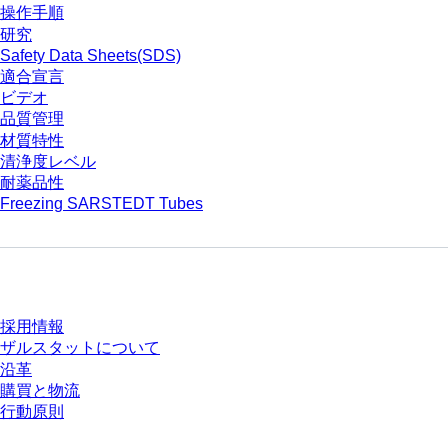
操作手順
研究
Safety Data Sheets(SDS)
適合宣言
ビデオ
品質管理
材質特性
清浄度レベル
耐薬品性
Freezing SARSTEDT Tubes
会社とキャリア
採用情報
ザルスタットについて
沿革
購買と物流
行動原則