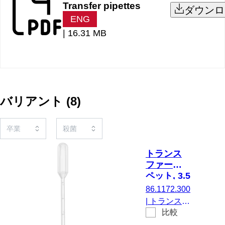
Transfer pipettes
ダウンロ
ENG
|
16.31 MB
バリアント
(
8
)
トランス
ファーピ
ペット, 3.5
ml,
86.1172.300
(LxW)：
|
トランスフ
156 x 12.5
比較
ァーピペッ
mm, LD-