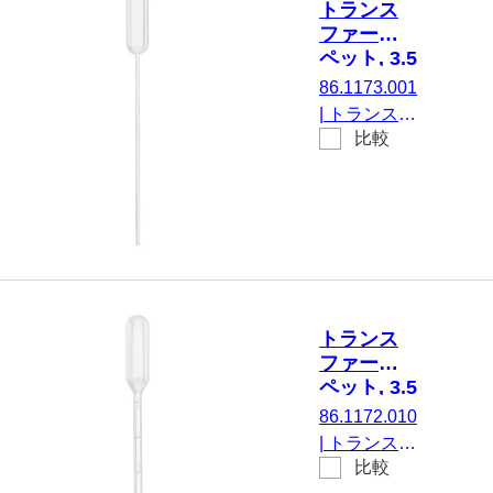
トランス
スター
ファーピ
ペット, 3.5
ml,
86.1173.001
(LxW)：
|
トランスフ
155 x 12.5
比較
ァーピペッ
mm, LD-
ト, 名目容
PE, 透明
量: 3.5 ml,
(LxW)： 155
x 12.5 mm,
材質: LD-
PE, 透明, 不
毛, 1 個/ブリ
トランス
スター
ファーピ
ペット, 3.5
ml,
86.1172.010
(LxW)：
|
トランスフ
156 x 12.5
比較
ァーピペッ
mm, LD-