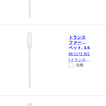
ト, 名目容
PE, 透明
量: 3.5 ml,
(LxW)： 156
x 12.5 mm,
材質: LD-
PE, 透明, 不
毛, 20 個/袋
トランス
ファーピ
ペット, 3.5
ml,
86.1172.301
(LxW)：
|
トランスフ
156 x 12.5
比較
ァーピペッ
mm, LD-
ト, 名目容
PE, 透明
量: 3.5 ml,
(LxW)： 156
x 12.5 mm,
材質: LD-
PE, 透明, 不
毛, 1 個/ブリ