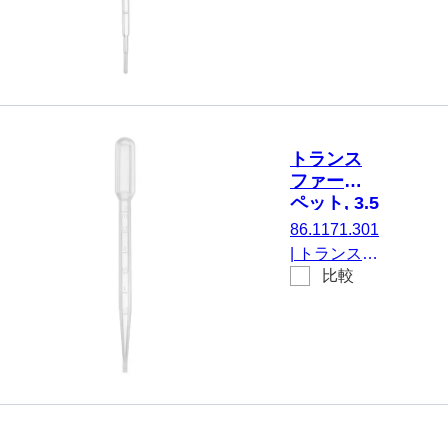
ト, 名目容
PE, 透明
量: 3.5 ml,
(LxW)： 156
x 12.5 mm,
材質: LD-
PE, 透明, 不
毛, 10 個/ブ
トランス
リスター
ファーピ
ペット, 3.5
ml,
86.1171.301
(LxW)：
|
トランスフ
155 x 15
比較
ァーピペッ
mm, LD-
ト, 名目容
PE, 透明
量: 3.5 ml,
(LxW)： 155
x 15 mm, 材
質: LD-PE,
透明, 不毛, 1
個/ブリスタ