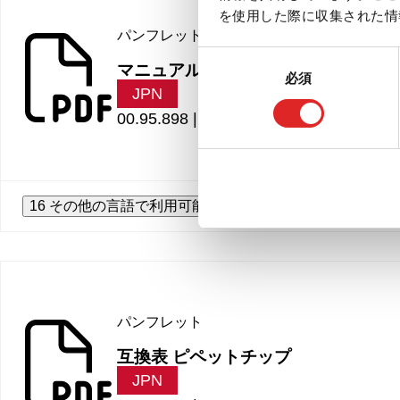
を使用した際に収集された情
パンフレット
同
マニュアルピペットシステム
必須
意
JPN
の
00.95.898 |
2.28 MB
選
択
16 その他の言語で利用可能
パンフレット
互換表 ピペットチップ
JPN