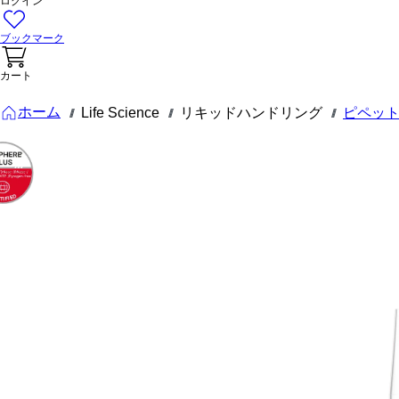
ログイン
ブックマーク
カート
ホーム
Life Science
リキッドハンドリング
ピペッ
///
///
///