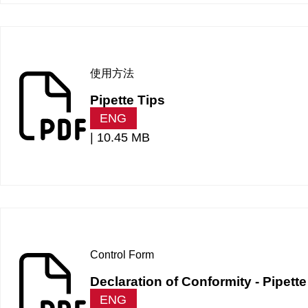
使用方法
Pipette Tips
ENG
|
10.45 MB
Control Form
Declaration of Conformity - Pipett
ENG