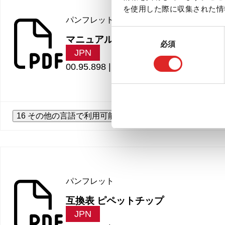
を使用した際に収集された情
パンフレット
同
マニュアルピペットシステム
必須
意
JPN
の
00.95.898 |
2.28 MB
選
択
16 その他の言語で利用可能
パンフレット
互換表 ピペットチップ
JPN