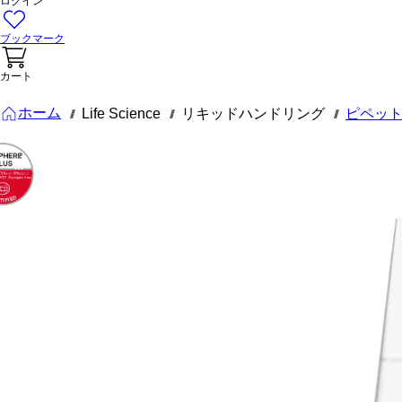
ログイン
ブックマーク
カート
ホーム
Life Science
リキッドハンドリング
ピペッ
///
///
///