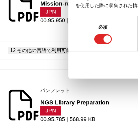
Mission-ready materials
を使用した際に収集された情
JPN
同
00.95.950 |
549.53 KB
必須
意
の
選
択
12 その他の言語で利用可能
パンフレット
NGS Library Preparation
JPN
00.95.785 |
568.99 KB