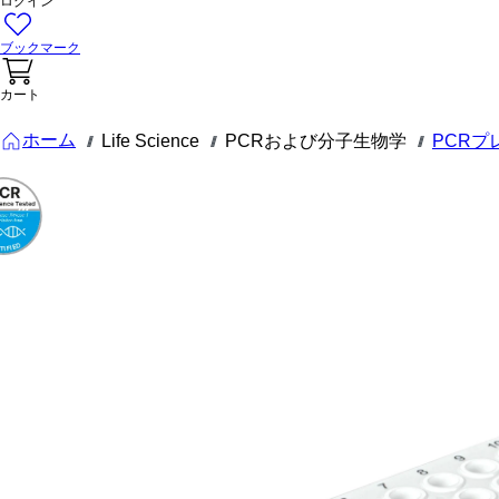
ログイン
ブックマーク
カート
ホーム
Life Science
PCRおよび分子生物学
PCRプ
///
///
///