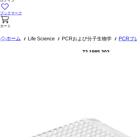
ログイン
ブックマーク
カート
ホーム
Life Science
PCRおよび分子生物学
PCRプ
///
///
///
72.1985.202
PCRプレー
ト フルスカ
ート, 384 ウ
ェル, 白, ロ
ープロファ
イル, 40 µl,
PCR