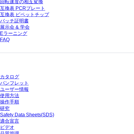
回転速度の相互変換
互換表 PCRプレート
互換表 ピペットチップ
バッチ証明書
展示会 & 学会
Eラーニング
FAQ
ダウンロードセンター
カタログ
パンフレット
ユーザー情報
使用方法
操作手順
研究
Safety Data Sheets(SDS)
適合宣言
ビデオ
品質管理