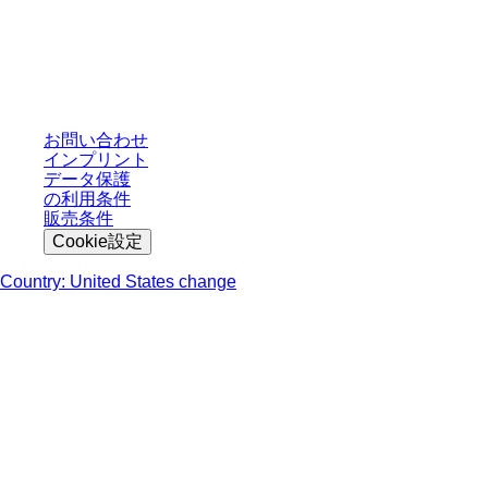
* 表示価格は、ログインしていないユーザー向けの定価であり、個別に交渉
された条件を含みません。特に明記のない限り、すべての価格はお客様の管
轄区域における法定税および生じうる配送料を含みません。
お問い合わせ
インプリント
データ保護
の利用条件
販売条件
Cookie設定
Country: United States change