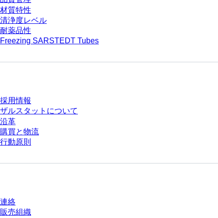
材質特性
清浄度レベル
耐薬品性
Freezing SARSTEDT Tubes
会社とキャリア
採用情報
ザルスタットについて
沿革
購買と物流
行動原則
質問がありますか？
連絡
販売組織