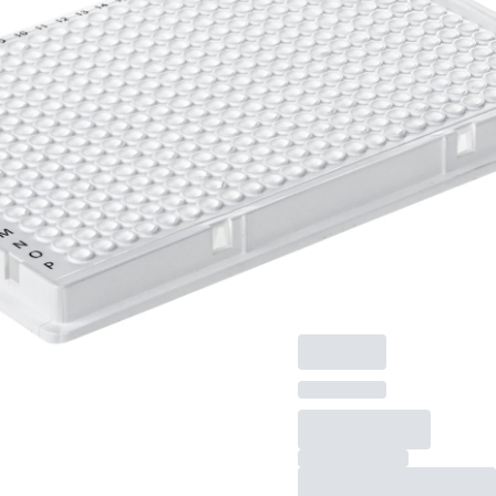
Performanc
Tested, PP
PCRプレート フルス
カート, にとって
LightCycler® 480, 384
ウェル, 白, ロープロ
ファイル, 40 µl, PCR
Performance Tested,
材質: PP, 50 個/ミニ
グリップバッグ