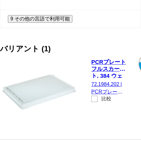
9 その他の言語で利用可能
バリアント
(
1
)
PCRプレート
フルスカー
ト, 384 ウェ
ル, 透明, ロー
72.1984.202
|
プロファイ
PCRプレート
ル, 40 µl,
比較
フルスカート,
PCR
384 ウェル, 透
Performance
明, ロープロフ
Tested, PP
ァイル, 40 µl,
PCR
Performance