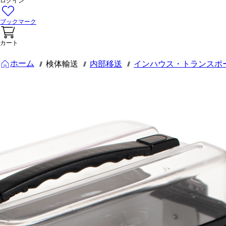
ログイン
ブックマーク
カート
ホーム
検体輸送
内部移送
インハウス・トランスポ
///
///
///
95.1720.011
輸送ケース
I 50, ブロッ
クスタンド
用社内ケー
ス
輸送ケース I 50, ブロ
ックスタンド用社内