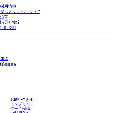
採用情報
ザルスタットについて
沿革
購買と物流
行動原則
質問がありますか？
連絡
販売組織
* 表示価格は、ログインしていないユーザー向けの定価であり、個別に交渉
された条件を含みません。特に明記のない限り、すべての価格はお客様の管
轄区域における法定税および生じうる配送料を含みません。
お問い合わせ
インプリント
データ保護