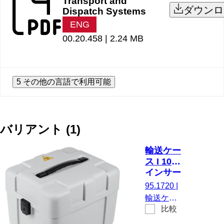
Transport and
ダウンロ
Dispatch Systems
ENG
00.20.458 |
2.24 MB
5 その他の言語で利用可能
バリアント
(
1
)
輸送ケー
ス I 100,
インサー
ト付き社
95.1720
|
内ケース
輸送ケー
比較
ス I 100,
インサー