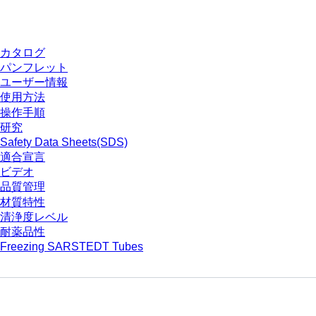
ダウンロードセンター
カタログ
パンフレット
ユーザー情報
使用方法
操作手順
研究
Safety Data Sheets(SDS)
適合宣言
ビデオ
品質管理
材質特性
清浄度レベル
耐薬品性
Freezing SARSTEDT Tubes
会社とキャリア