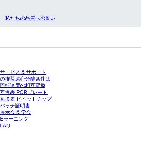
私たちの品質への誓い
サービス
サービス & サポート
の推奨遠心分離条件は
回転速度の相互変換
互換表 PCRプレート
互換表 ピペットチップ
バッチ証明書
展示会 & 学会
Eラーニング
FAQ