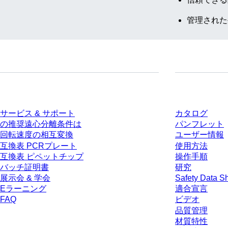
管理された
サービス
ダウンロー
サービス & サポート
カタログ
の推奨遠心分離条件は
パンフレット
回転速度の相互変換
ユーザー情報
互換表 PCRプレート
使用方法
互換表 ピペットチップ
操作手順
バッチ証明書
研究
展示会 & 学会
Safety Data S
Eラーニング
適合宣言
FAQ
ビデオ
品質管理
材質特性