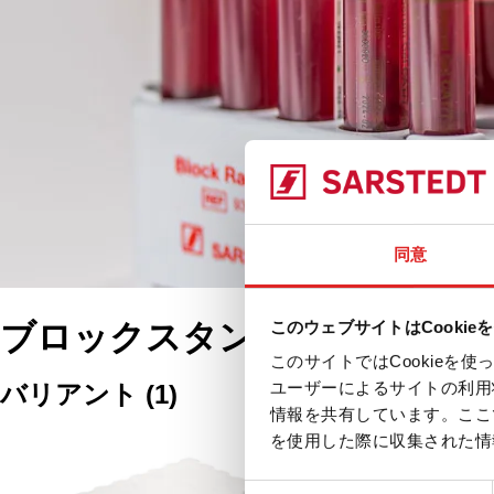
同意
ブロックスタンド
このウェブサイトはCookie
このサイトではCookie
ユーザーによるサイトの利用
バリアント
(
1
)
情報を共有しています。ここ
フード, ABS, 
を使用した際に収集された情
ックD17
同