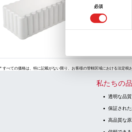
必須
93.857
|
フード, 材質
意
ックラックD17, 25 個
の
比較
選
択
* すべての価格は、特に記載がない限り、お客様の管轄区域における法定税
私たちの
透明な品質
保証された
高品質な原
信頼できる