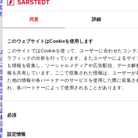
展示会 & 学会
Eラーニング
FAQ
同意
詳細
ダウンロードセンター
このウェブサイトはCookieを使用します
このサイトではCookieを使って、ユーザーに合わせたコン
カタログ
ラフィックの分析を行っています。またユーザーによるサイ
パンフレット
ユーザー情報
も情報を収集し、ソーシャルメディアや広告配信、データ解
使用方法
報を共有しています。ここで収集された情報は、ユーザーが
操作手順
た他の情報や各パートナーのサービスを使用した際に収集さ
研究
れ、各パートナーによって使用されることがあります。
Safety Data Sheets(SDS)
適合宣言
ビデオ
同
品質管理
必須
意
材質特性
清浄度レベル
の
耐薬品性
選
設定情報
Freezing SARSTEDT Tubes