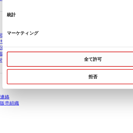
択
統計
会社とキャリア
マーケティング
採用情報
ザルスタットについて
沿革
購買と物流
全て許可
行動原則
拒否
質問がありますか？
連絡
販売組織
* 表示価格は、ログインしていないユーザー向けの定価であり、個別に交渉
された条件を含みません。特に明記のない限り、すべての価格はお客様の管
轄区域における法定税および生じうる配送料を含みません。