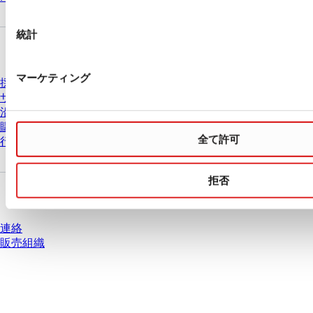
択
統計
会社とキャリア
マーケティング
採用情報
ザルスタットについて
沿革
購買と物流
全て許可
行動原則
拒否
質問がありますか？
連絡
販売組織
* 表示価格は、ログインしていないユーザー向けの定価であり、個別に交渉
された条件を含みません。特に明記のない限り、すべての価格はお客様の管
轄区域における法定税および生じうる配送料を含みません。