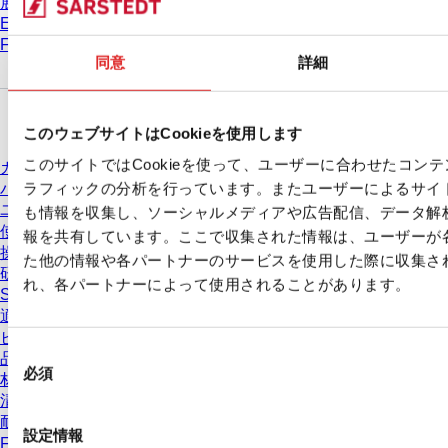
展示会 & 学会
Eラーニング
FAQ
同意
詳細
ダウンロードセンター
このウェブサイトはCookieを使用します
このサイトではCookieを使って、ユーザーに合わせたコン
カタログ
ラフィックの分析を行っています。またユーザーによるサイ
パンフレット
ユーザー情報
も情報を収集し、ソーシャルメディアや広告配信、データ解
使用方法
報を共有しています。ここで収集された情報は、ユーザーが
操作手順
た他の情報や各パートナーのサービスを使用した際に収集さ
研究
れ、各パートナーによって使用されることがあります。
Safety Data Sheets(SDS)
適合宣言
ビデオ
同
品質管理
必須
意
材質特性
清浄度レベル
の
耐薬品性
選
設定情報
Freezing SARSTEDT Tubes