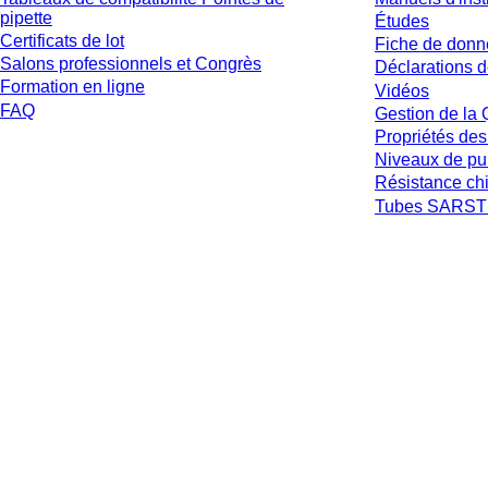
pipette
Études
Certificats de lot
Fiche de donn
Salons professionnels et Congrès
Déclarations d
Formation en ligne
Vidéos
FAQ
Gestion de la 
Propriétés des
Niveaux de pu
Résistance ch
Tubes SARSTE
* Les prix affichés sont des prix catalogue pour les utilisateurs non connecté
et hors frais de livraison éventuels, sauf indication contraire.