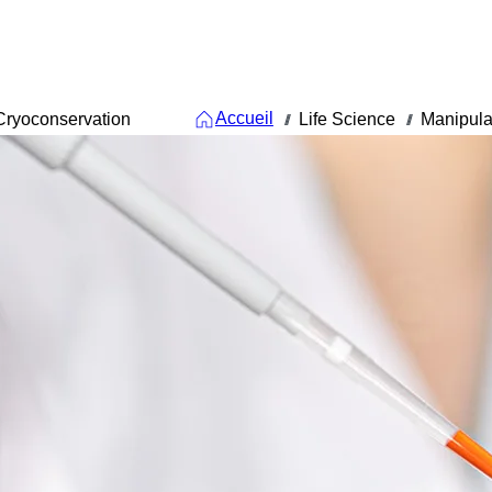
Accueil
Cryoconservation
Life Science
Manipula
///
///