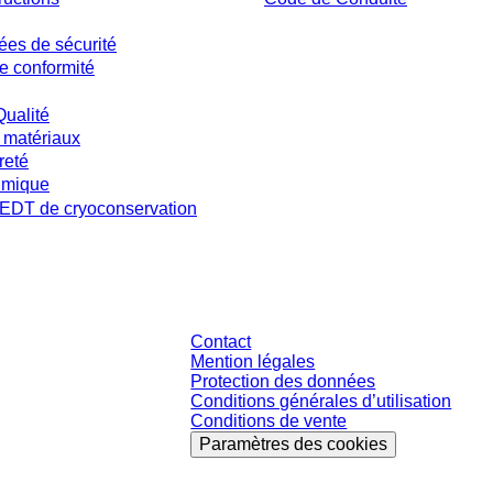
ées de sécurité
e conformité
Qualité
 matériaux
reté
imique
DT de cryoconservation
s et sans conditions négociées individuellement. Les prix s'entendent hors taxe
Contact
Mention légales
Protection des données
Conditions générales d’utilisation
Conditions de vente
Paramètres des cookies