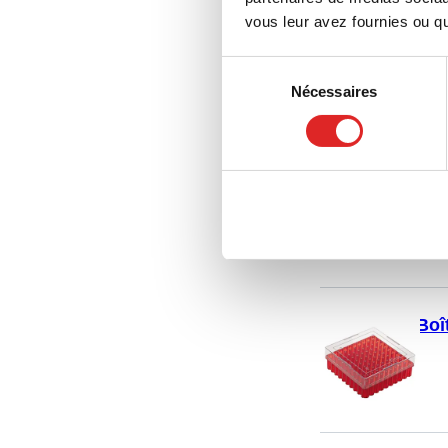
vous leur avez fournies ou qu'
Ins
Sélection
Nécessaires
du
consentement
Cry
Boî