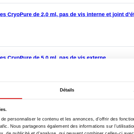
es CryoPure de 2,0 ml, pas de vis interne et joint d’é
es CryoPure de 5,0 ml, pas de vis externe
Détails
es CryoPure de 1,2 ml, pas de vis externe
ies.
e personnaliser le contenu et les annonces, d'offrir des fonctio
rafic. Nous partageons également des informations sur l'utilisati
, de publicité et d'analyse, qui peuvent combiner celles-ci avec