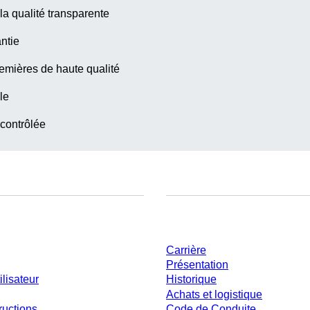
la qualité transparente
ntie
emières de haute qualité
le
 contrôlée
ent
Entreprise et carrière
Carrière
Présentation
ilisateur
Historique
Achats et logistique
ructions
Code de Conduite