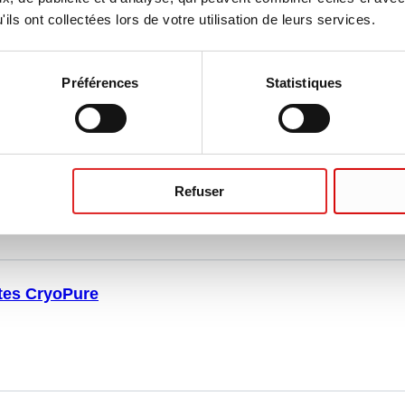
ils ont collectées lors de votre utilisation de leurs services.
erts de couleur pour tubes CryoPure
Préférences
Statistiques
oRack 40
Refuser
tes CryoPure