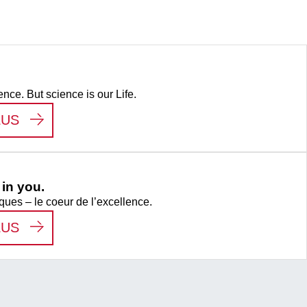
ence. But science is our Life.
:
LIFE SCIENCE
LUS
in you.
ques – le coeur de l’excellence.
:
WE SEE THE HERO IN YOU.
LUS