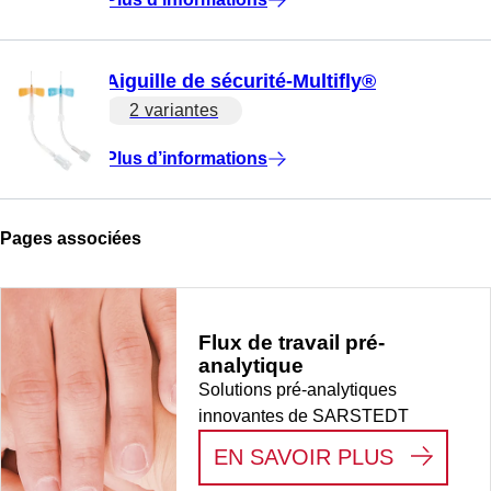
Aiguille de sécurité-Multifly®
2 variantes
Plus d’informations
Pages associées
Flux de travail pré-
analytique
Solutions pré-analytiques
innovantes de SARSTEDT
:
FLUX D
EN SAVOIR PLUS