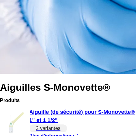
Aiguilles S-Monovette®
Produits
Aiguille (de sécurité) pour S-Monovette®
1" et 1 1/2"
2 variantes
Plus d’informations