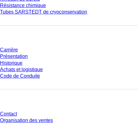
Résistance chimique
Tubes SARSTEDT de cryoconservation
Entreprise et carrière
Carrière
Présentation
Historique
Achats et logistique
Code de Conduite
Avez-vous des questions ?
Contact
Organisation des ventes
* Les prix affichés sont des prix catalogue pour les utilisateurs non
connectés et sans conditions négociées individuellement. Les prix