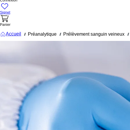
Connexion
Signet
Panier
Accueil
Préanalytique
Prélèvement sanguin veineux
///
///
///