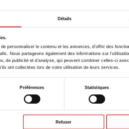
ond intermédiaire CSF, volume nominal :
13 mm, fond rond, transparent, matériau :
 avec étiquette plastique,
Détails
transparent/bleu, "CSF", graduation
ré, bleu, stérile, 1 pièce(s)/blister, 100
ies.
e personnaliser le contenu et les annonces, d'offrir des fonctio
rafic. Nous partageons également des informations sur l'utilisati
, de publicité et d'analyse, qui peuvent combiner celles-ci avec
ils ont collectées lors de votre utilisation de leurs services.
Préférences
Statistiques
ur le prélèvement de LCR/CSF ?
Refuser
illon dans les produits SARSTEDT pour le prél