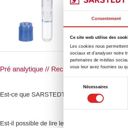
63.614.625
|
Tube à f
2,5 ml, (L x Ø) : 75 x 
Comparer
PP, Faible adsorption,
Consentement
étiquette/impression: 
maximale, bouchon sépa
pièce(s)/carton
Ce site web utilise des cook
Les cookies nous permettent d
sociaux et d'analyser notre t
partenaires de médias sociaux
vous leur avez fournies ou qu'
Pré analytique
// Recueil de LCR
Sélection
Nécessaires
du
Est-ce que SARSTEDT dispose de produits po
consentement
Est-il possible de lire le volume de l’échant