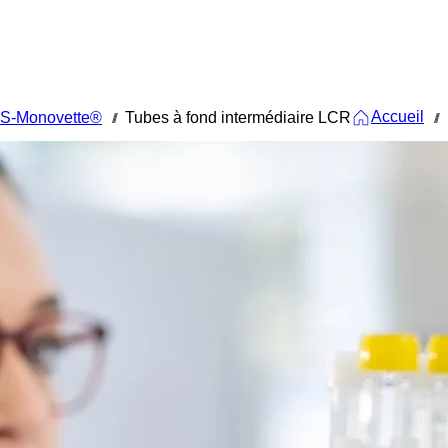
Accueil
 S-Monovette®
Tubes à fond intermédiaire LCR
///
///