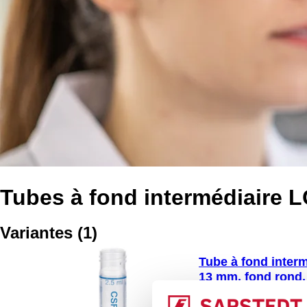
Tubes à fond intermédiaire 
Variantes
(
1
)
Tube à fond intermé
13 mm, fond rond,
séparé, stérile, 1 p