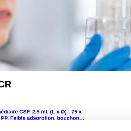
LCR
diaire CSF, 2,5 ml, (L x Ø) : 75 x
 PP, Faible adsorption, bouchon
ièce(s)/blister