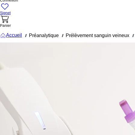
Connexion
Signet
Panier
Accueil
Préanalytique
Prélèvement sanguin veineux
///
///
///