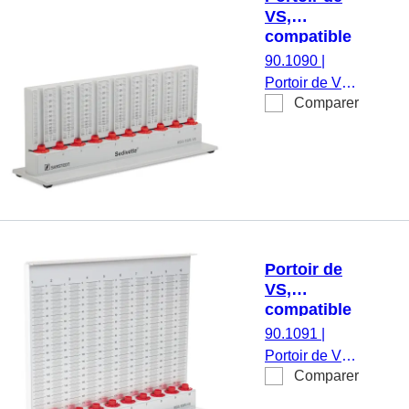
VS,
compatible
avec S-
90.1090
|
Sedivette®,
Portoir de VS,
10 postes
Comparer
compatible
de mesure
avec S-
Sedivette®,
10 postes de
mesure
Portoir de
VS,
compatible
avec
90.1091
|
Microvette®,
Portoir de VS,
10 postes
Comparer
compatible
de mesure
avec