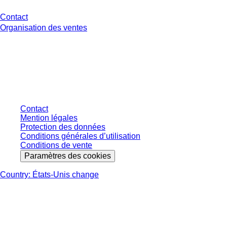
Contact
Organisation des ventes
* Les prix affichés sont des prix catalogue pour les utilisateurs non
connectés et sans conditions négociées individuellement. Les prix
s'entendent hors taxe légale de votre juridiction et hors frais de livraison
éventuels, sauf indication contraire.
Contact
Mention légales
Protection des données
Conditions générales d’utilisation
Conditions de vente
Paramètres des cookies
Country: États-Unis change