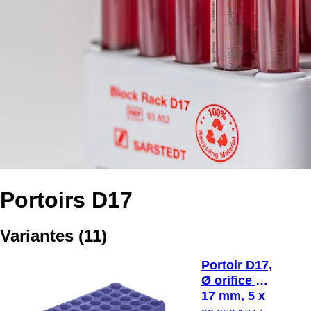
Portoirs D17
Variantes
(
11
)
Portoir D17,
Ø orifice :
17 mm, 5 x
10, bleu