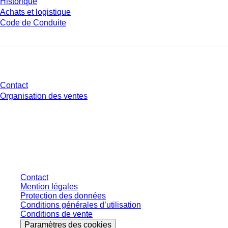
Historique
Achats et logistique
Code de Conduite
Avez-vous des questions ?
Contact
Organisation des ventes
* Les prix affichés sont des prix catalogue pour les utilisateurs non
connectés et sans conditions négociées individuellement. Les prix
s'entendent hors taxe légale de votre juridiction et hors frais de livraison
éventuels, sauf indication contraire.
Contact
Mention légales
Protection des données
Conditions générales d’utilisation
Conditions de vente
Paramètres des cookies