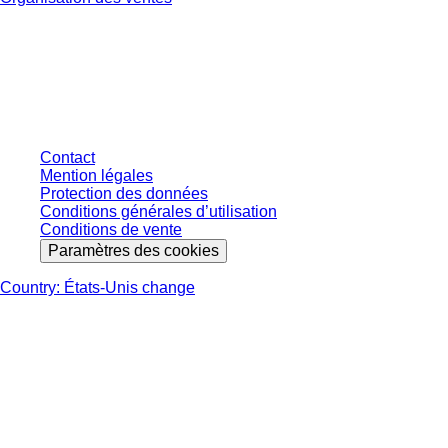
* Les prix affichés sont des prix catalogue pour les utilisateurs non
connectés et sans conditions négociées individuellement. Les prix
s'entendent hors taxe légale de votre juridiction et hors frais de livraison
éventuels, sauf indication contraire.
Contact
Mention légales
Protection des données
Conditions générales d’utilisation
Conditions de vente
Paramètres des cookies
Country: États-Unis change