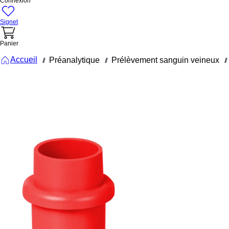
Connexion
Signet
Panier
Accueil
Préanalytique
Prélèvement sanguin veineux
///
///
///
92.184.551
Porte-
tubes, SMC
6, pour
tubes
jusqu’à 100
mm
Porte-tubes, SMC 6,
pour tubes jusqu’à