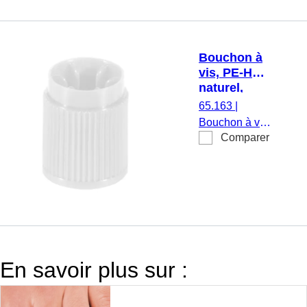
pièce(s)/sachet
Bouchon à
vis, PE-HD,
naturel,
pour tubes
65.163
|
75 x 13 mm
Bouchon à vis,
Comparer
matériau : PE-
HD, naturel,
pour tubes 75
x 13 mm, 1 000
pièce(s)/sachet
En savoir plus sur :