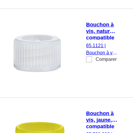
15 mm, 1 000
pièce(s)/sachet
Bouchon à
vis, naturel,
compatible
avec tubes
65.1121
|
Ø 11,5 mm
Bouchon à vis,
Comparer
naturel,
compatible
avec tubes Ø
11,5 mm,
1 000
pièce(s)/sachet
Bouchon à
vis, jaune,
compatible