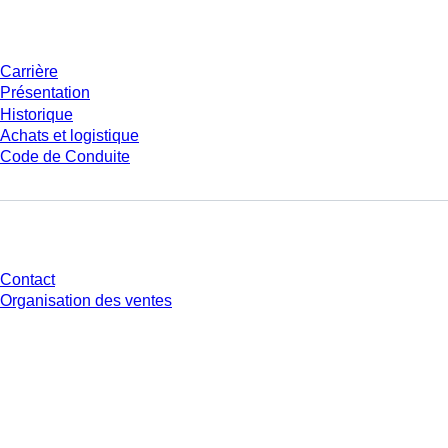
Entreprise et carrière
Carrière
Présentation
Historique
Achats et logistique
Code de Conduite
Avez-vous des questions ?
Contact
Organisation des ventes
* Les prix affichés sont des prix catalogue pour les utilisateurs non
connectés et sans conditions négociées individuellement. Les prix
s'entendent hors taxe légale de votre juridiction et hors frais de livraison
éventuels, sauf indication contraire.