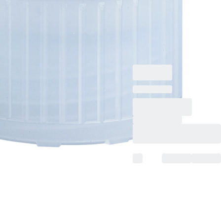
Bouchon à vis
d’archivage, bleu clair,
compatible avec tubes
Ø 15,3 mm, 1 000
pièce(s)/sachet