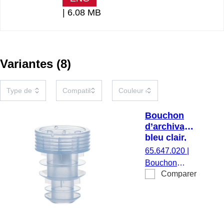
|
6.08 MB
Variantes
(
8
)
Bouchon
d’archivage,
bleu clair,
compatible
65.647.020
|
avec S-
Bouchon
Monovette®,
Comparer
d’archivage,
tubes Ø 13-
avec filtre, bleu
16 mm
clair,
compatible
avec S-