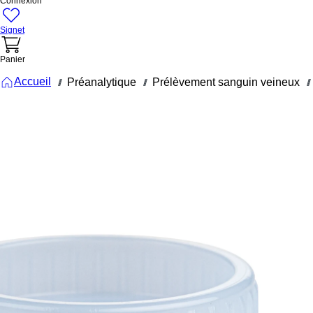
Connexion
Signet
Panier
Accueil
Préanalytique
Prélèvement sanguin veineux
///
///
///
65.645
Bouchon à
vis
d’archivage
bleu clair,
compatible
avec tubes
Ø 15,3 mm