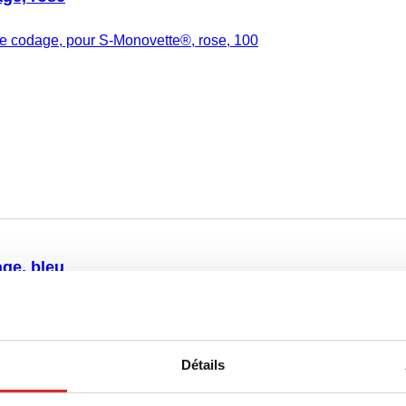
 codage, pour S-Monovette®, rose, 100
ge, bleu
n de codage, pour S-Monovette®, bleu,
Détails