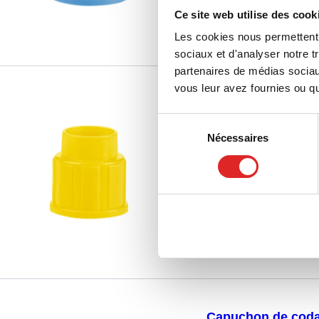
Ce site web utilise des cook
Les cookies nous permettent d
sociaux et d'analyser notre t
partenaires de médias sociaux
vous leur avez fournies ou qu'
Capuchon de coda
Sélection
Nécessaires
14.1513.002
|
Capucho
du
100 pièce(s)/sachet
consentement
Comparer
Capuchon de coda