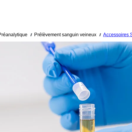
Préanalytique
Prélèvement sanguin veineux
Accessoires 
///
///