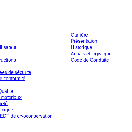
ent
Entreprise et carrière
Carrière
Présentation
ilisateur
Historique
Achats et logistique
ructions
Code de Conduite
ées de sécurité
e conformité
Qualité
 matériaux
reté
imique
DT de cryoconservation
s et sans conditions négociées individuellement. Les prix s'entendent hors taxe