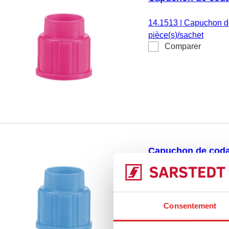
14.1513
|
Capuchon de
pièce(s)/sachet
Comparer
Capuchon de coda
14.1513.001
|
Capucho
100 pièce(s)/sachet
Comparer
Consentement