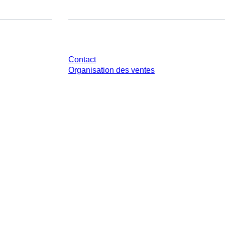
Avez-vous des questions ?
Contact
Organisation des ventes
 légale de votre juridiction