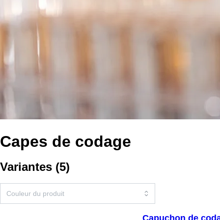
Capes de codage
Variantes
(
5
)
Capuchon de coda