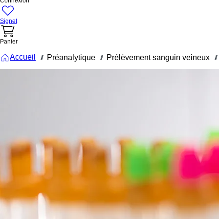
Connexion
Signet
Panier
Accueil
Préanalytique
Prélèvement sanguin veineux
///
///
///