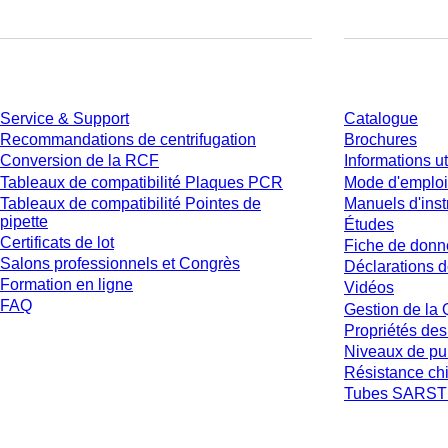
Service
Téléchargem
Service & Support
Catalogue
Recommandations de centrifugation
Brochures
Conversion de la RCF
Informations ut
Tableaux de compatibilité Plaques PCR
Mode d'emploi
Tableaux de compatibilité Pointes de
Manuels d'inst
pipette
Études
Certificats de lot
Fiche de donn
Salons professionnels et Congrès
Déclarations d
Formation en ligne
Vidéos
FAQ
Gestion de la 
Propriétés des
Niveaux de pu
Résistance ch
Tubes SARSTE
* Les prix affichés sont des prix catalogue pour les utilisateurs non connecté