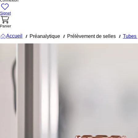
Connexion
Signet
Panier
Accueil
Préanalytique
Prélèvement de selles
Tubes 
///
///
///