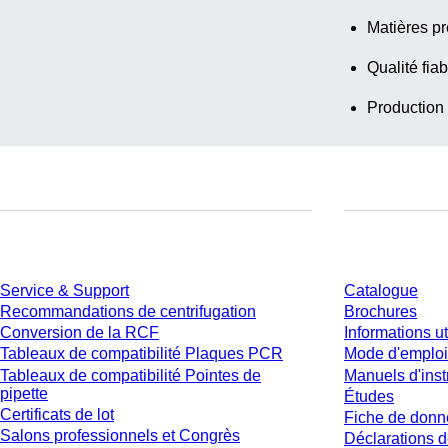
Matières pr
Qualité fiab
Production
Service
Téléchargem
Service & Support
Catalogue
Recommandations de centrifugation
Brochures
Conversion de la RCF
Informations ut
Tableaux de compatibilité Plaques PCR
Mode d'emploi
Tableaux de compatibilité Pointes de
Manuels d'inst
pipette
Études
Certificats de lot
Fiche de donn
Salons professionnels et Congrès
Déclarations d