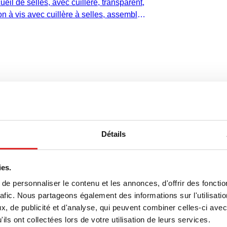
eil de selles, avec cuillère, transparent,
 à vis avec cuillère à selles, assemblé,
x Ø) sans bouchon : 101 x 16,5 mm,
bouchon : 19,5 mm, stérile, 500
de selles, avec cuillère, bouchon à
x 16,5 mm, transparent
Détails
 recueil de selles, avec cuillère,
 vis, bouchon : marron, (L x Ø) sans
ies.
mm, diamètre extérieur du bouchon : 19,3
e personnaliser le contenu et les annonces, d'offrir des fonctio
et
rafic. Nous partageons également des informations sur l'utilisati
, de publicité et d'analyse, qui peuvent combiner celles-ci avec
ils ont collectées lors de votre utilisation de leurs services.