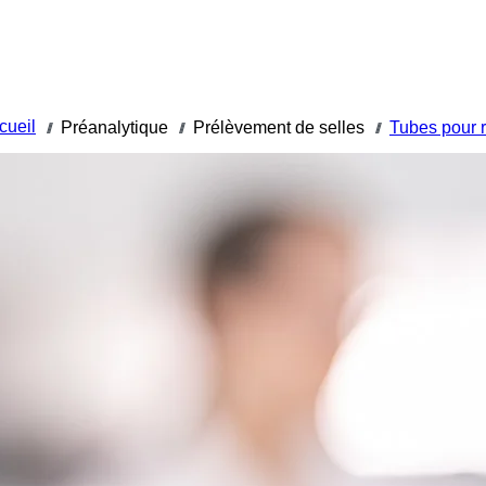
cueil
Préanalytique
Prélèvement de selles
Tubes pour r
///
///
///