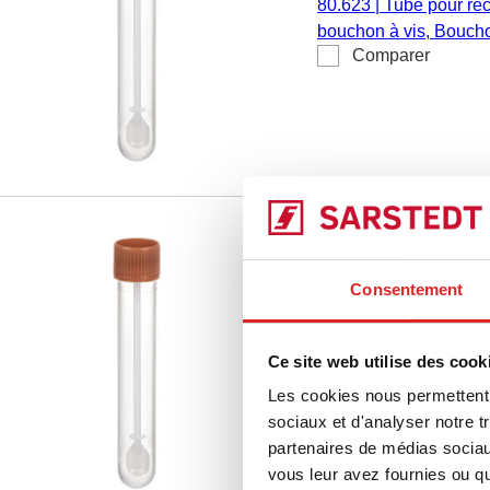
80.623
|
Tube pour recu
bouchon à vis, Bouchon
Comparer
bouchon : marron, (L 
diamètre extérieur du 
pièce(s)/sachet
Tube pour recueil 
vis, (L x Ø) : 101 
Consentement
80.623.111
|
Tube pour
transparent, bouchon à
Ce site web utilise des cook
Comparer
bouchon : 101 x 16,5 
Les cookies nous permettent d
mm, 500 pièce(s)/sach
sociaux et d'analyser notre t
partenaires de médias sociaux
vous leur avez fournies ou qu'