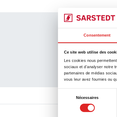
Notre prom
Consentement
Gestion de 
Pureté gara
Ce site web utilise des cook
Matières pr
Les cookies nous permettent d
sociaux et d'analyser notre t
Qualité fiab
partenaires de médias sociaux
Production
vous leur avez fournies ou qu'
Sélection
Nécessaires
du
consentement
Service
Téléchargem