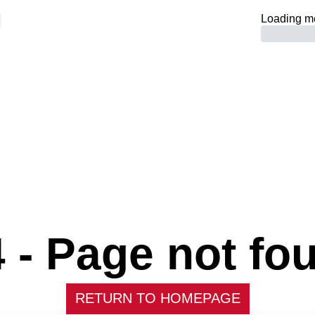
Loading m
 -
Page not fo
RETURN TO HOMEPAGE