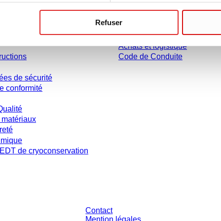
Carrière
Refuser
Présentation
ilisateur
Historique
Achats et logistique
ructions
Code de Conduite
ées de sécurité
e conformité
Qualité
 matériaux
reté
imique
DT de cryoconservation
s et sans conditions négociées individuellement. Les prix s'entendent hors taxe
Contact
Mention légales