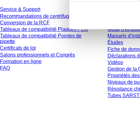
Service & Support
Catalogue
Recommandations de centrifugation
Brochures
Conversion de la RCF
Informations ut
Tableaux de compatibilité Plaques PCR
Mode d'emploi
Tableaux de compatibilité Pointes de
Manuels d'inst
pipette
Études
Certificats de lot
Fiche de donn
Salons professionnels et Congrès
Déclarations d
Formation en ligne
Vidéos
FAQ
Gestion de la 
Propriétés des
Niveaux de pu
Résistance ch
Tubes SARSTE
* Les prix affichés sont des prix catalogue pour les utilisateurs non connecté
et hors frais de livraison éventuels, sauf indication contraire.