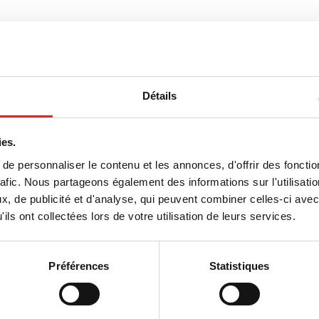
esse de qualité
Détails
la qualité transparente
ntie
ies.
emières de haute qualité
e personnaliser le contenu et les annonces, d'offrir des fonctio
rafic. Nous partageons également des informations sur l'utilisati
le
, de publicité et d'analyse, qui peuvent combiner celles-ci avec
 contrôlée
ils ont collectées lors de votre utilisation de leurs services.
Préférences
Statistiques
ent
Entreprise et carrière