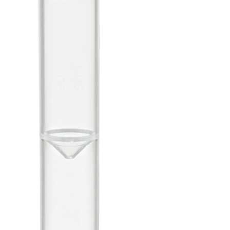
conique,
fond du
tube
arrondi, PP,
sans
bouchon,
100
pièce(s)
/sachet
Tube avec bouchon à
vis, volume de travail :
5 ml, (L x Ø) : 92 x
15,3 mm, double fond
conique, fond du tube