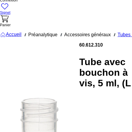
Connexion
Signet
Panier
Accueil
Préanalytique
Accessoires généraux
Tubes 
///
///
///
60.612.310
Tube avec
bouchon à
vis, 5 ml, (L
x Ø) : 92 x
15,3 mm,
double
fond