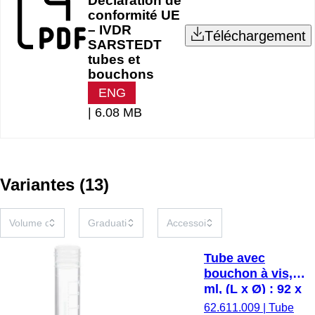
Déclaration de
conformité UE
– IVDR
Téléchargement
SARSTEDT
tubes et
bouchons
ENG
|
6.08 MB
Variantes
(
13
)
Tube avec
bouchon à vis, 5
ml, (L x Ø) : 92 x
15,3 mm, double
62.611.009
|
Tube