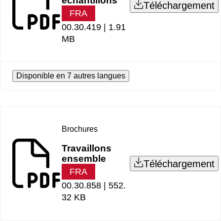
échantillons
Téléchargement
FRA
00.30.419 |
1.91
MB
Disponible en 7 autres langues
Brochures
Travaillons
ensemble
Téléchargement
FRA
00.30.858 |
552.
32 KB