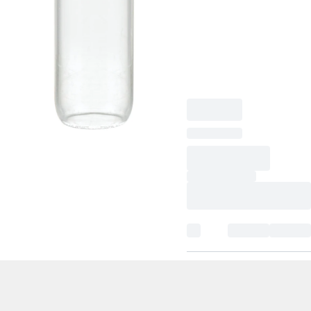
arrondi, transparent,
matériau : PP, sans
bouchon, 100
pièce(s)/sachet, 1 000
pièce(s)/carton