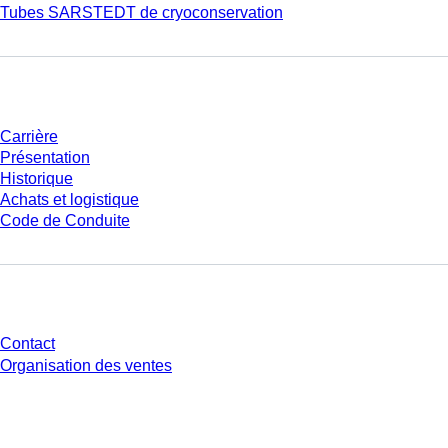
Tubes SARSTEDT de cryoconservation
Entreprise et carrière
Carrière
Présentation
Historique
Achats et logistique
Code de Conduite
Avez-vous des questions ?
Contact
Organisation des ventes
* Les prix affichés sont des prix catalogue pour les utilisateurs non
connectés et sans conditions négociées individuellement. Les prix
s'entendent hors taxe légale de votre juridiction et hors frais de livraison