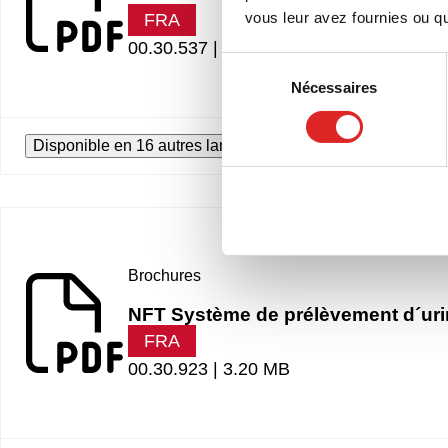
vous leur avez fournies ou qu'
FRA
00.30.537 |
2.10 MB
Sélection
Nécessaires
du
consentement
Disponible en 16 autres langues
Brochures
NFT Système de prélèvement d´uri
FRA
00.30.923 |
3.20 MB