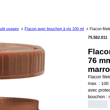
ulti usages
Flacon avec bouchon à vis 100 ml
Flacon filet
///
///
75.562.011
Flacon
76 mm
marr
Flacon file
max. : 100 
avec protec
bouchon : 