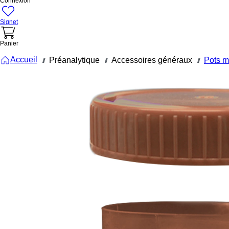
Connexion
Signet
Panier
Accueil
Préanalytique
Accessoires généraux
Pots m
///
///
///