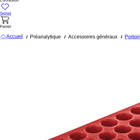
Connexion
Signet
Panier
Accueil
Préanalytique
Accessoires généraux
Portoir
///
///
///