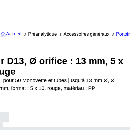
Accueil
e
Préanalytique
Accessoires généraux
Portoi
///
///
///
r D13, Ø orifice : 13 mm, 5 x
ouge
3, pour 50 Monovette et tubes jusqu’à 13 mm Ø, Ø
3 mm, format : 5 x 10, rouge, matériau : PP