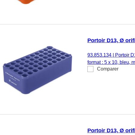
Portoir D13, Ø orif
93.853.134
|
Portoir D
format : 5 x 10, bleu, 
Comparer
Portoir D13, Ø orif