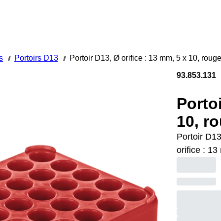
s
Portoirs D13
Portoir D13, Ø orifice : 13 mm, 5 x 10, roug
///
///
93.853.131
Portoi
10, r
Portoir D1
orifice : 1