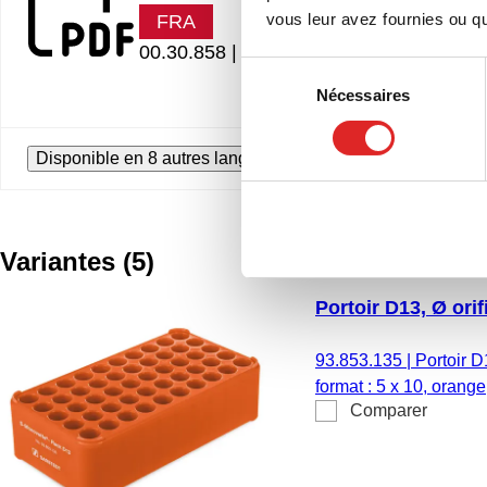
vous leur avez fournies ou qu'
FRA
00.30.858 |
552.32 KB
Sélection
Nécessaires
du
consentement
Disponible en 8 autres langues
Variantes
(
5
)
Portoir D13, Ø ori
93.853.135
|
Portoir D
format : 5 x 10, orange
Comparer