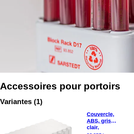
Accessoires pour portoirs
Variantes
(
1
)
Couvercle,
ABS, gris
clair,
compatible