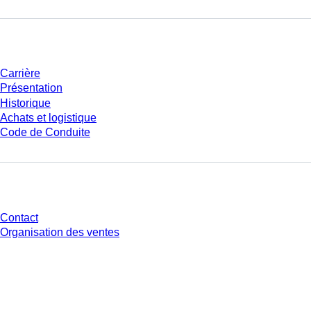
Entreprise et carrière
Carrière
Présentation
Historique
Achats et logistique
Code de Conduite
Avez-vous des questions ?
Contact
Organisation des ventes
* Les prix affichés sont des prix catalogue pour les utilisateurs non
connectés et sans conditions négociées individuellement. Les prix
s'entendent hors taxe légale de votre juridiction et hors frais de livraison
éventuels, sauf indication contraire.