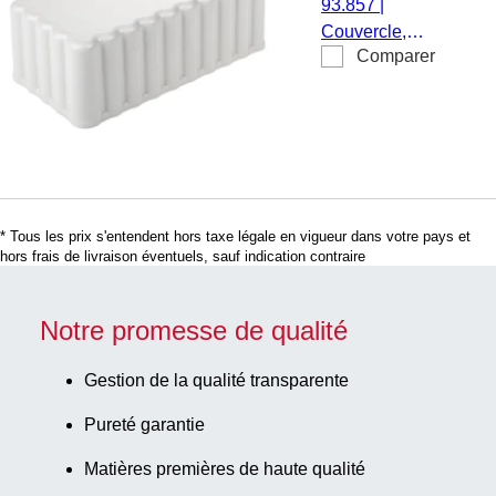
93.857
|
avec
Couvercle,
Portoirs de
Comparer
matériau :
blocs D17
ABS, gris clair,
compatible
avec Portoirs
de blocs D17,
25
pièce(s)/carton
* Tous les prix s'entendent hors taxe légale en vigueur dans votre pays et
hors frais de livraison éventuels, sauf indication contraire
Notre promesse de qualité
Gestion de la qualité transparente
Pureté garantie
Matières premières de haute qualité