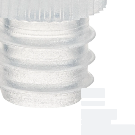
longueur :
9 mm, LD-
PE
Bouchon à pression
pour cupules
spéciales RIA et
Hitachi, naturel,
longueur : 9 mm,
matériau : LD-PE,
1 000 pièce(s)/sachet