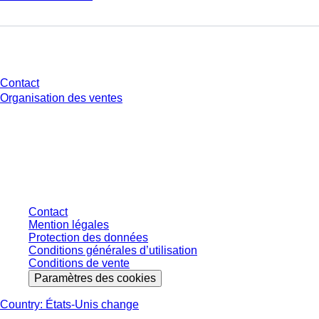
Avez-vous des questions ?
Contact
Organisation des ventes
* Les prix affichés sont des prix catalogue pour les utilisateurs non
connectés et sans conditions négociées individuellement. Les prix
s'entendent hors taxe légale de votre juridiction et hors frais de livraison
éventuels, sauf indication contraire.
Contact
Mention légales
Protection des données
Conditions générales d’utilisation
Conditions de vente
Paramètres des cookies
Country: États-Unis change