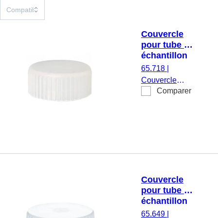
Couvercle
pour tube à
échantillon
73.666,
65.718
|
longueur : 8
Couvercle
mm, LD-PE
Comparer
pour tube à
échantillon
73.666,
naturel,
longueur : 8
mm, matériau :
LD-PE, 1 000
pièce(s)/sachet
Couvercle
pour tube à
échantillon
73.641 &
65.649
|