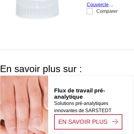
73.646,
Couvercle
longueur : 8
Comparer
pour tube à
mm, LD-PE
échantillon
73.641 &
73.646,
naturel,
longueur : 8
mm, matériau :
LD-PE, 1 000
En savoir plus sur :
pièce(s)/sachet
Flux de travail pré-
analytique
Solutions pré-analytiques
innovantes de SARSTEDT
:
FLUX D
EN SAVOIR PLUS