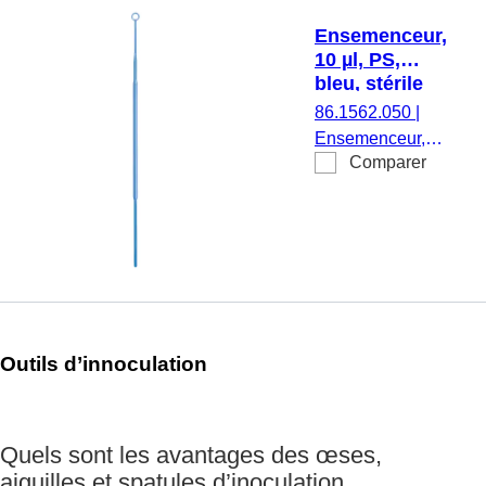
Ensemenceur,
10 µl, PS,
bleu, stérile
86.1562.050
|
Ensemenceur,
Comparer
volume de
recueil : 10 µl,
matériau : PS,
bleu, stérile, 48
pièce(s)/blister
Outils d’innoculation
Quels sont les avantages des œses,
aiguilles et spatules d’inoculation