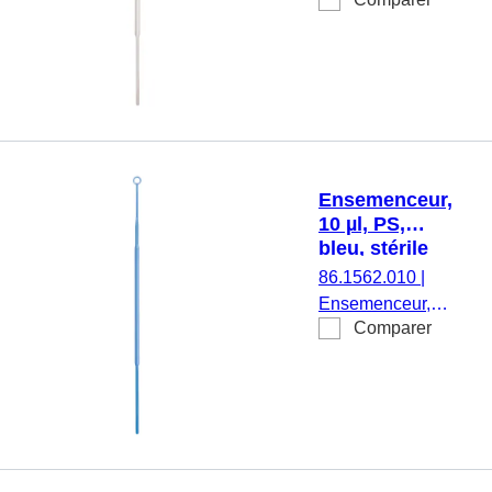
volume de
recueil : 1 µl,
matériau : PS,
blanc, stérile, 48
pièce(s)/blister
Ensemenceur,
10 µl, PS,
bleu, stérile
86.1562.010
|
Ensemenceur,
Comparer
volume de
recueil : 10 µl,
matériau : PS,
bleu, stérile, 10
pièce(s)/blister