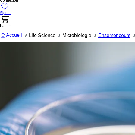
Connexion
Signet
Panier
Accueil
Life Science
Microbiologie
Ensemenceurs
///
///
///
///