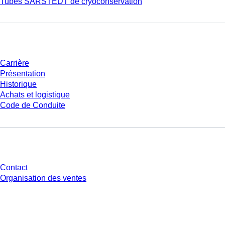
Tubes SARSTEDT de cryoconservation
Entreprise et carrière
Carrière
Présentation
Historique
Achats et logistique
Code de Conduite
Avez-vous des questions ?
Contact
Organisation des ventes
* Les prix affichés sont des prix catalogue pour les utilisateurs non
connectés et sans conditions négociées individuellement. Les prix
s'entendent hors taxe légale de votre juridiction et hors frais de livraison
éventuels, sauf indication contraire.