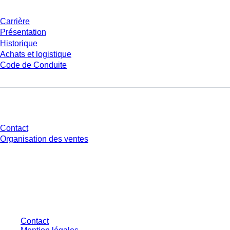
Carrière
Présentation
Historique
Achats et logistique
Code de Conduite
Avez-vous des questions ?
Contact
Organisation des ventes
* Les prix affichés sont des prix catalogue pour les utilisateurs non
connectés et sans conditions négociées individuellement. Les prix
s'entendent hors taxe légale de votre juridiction et hors frais de livraison
éventuels, sauf indication contraire.
Contact