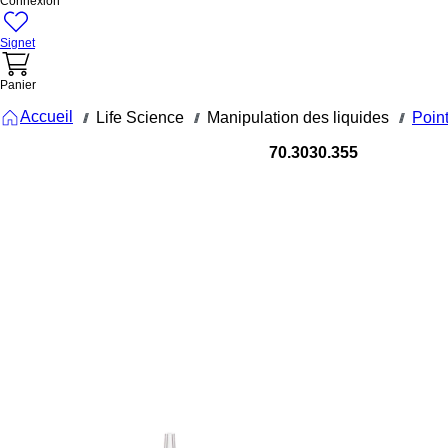
Connexion
Signet
Panier
Accueil
Life Science
Manipulation des liquides
Point
///
///
///
70.3030.355
Pointe ave
filtre, 100 µl
transparent
Biosphere
plus, 96
pièce(s)
/SingleRefil