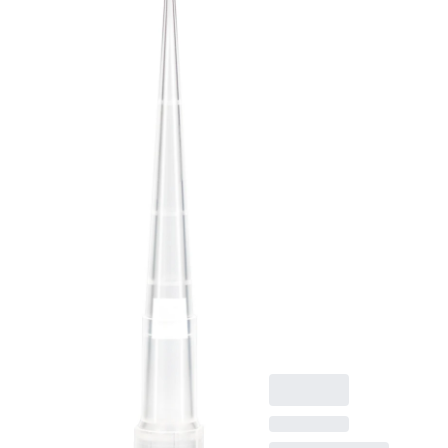
Pointe avec filtre,
volume de travail :
100 µl, transparent,
bagues de niveau de
remplissage,
Biosphere® plus,
compatible avec
SARSTEDT
Sarpette® M,
Eppendorf, Gilson,
Finnpipette, Biohit et
Brand et modèles
similaires, 96
pièce(s)/SingleRefill