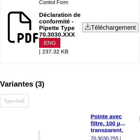
Control Form
Déclaration de
conformité -
Téléchargement
Pipette Type
70.3030.XXX
ENG
|
237.32 KB
Variantes
(
3
)
Pointe avec
filtre, 100 µl,
transparent,
Biosphere®
70.3030.255
|