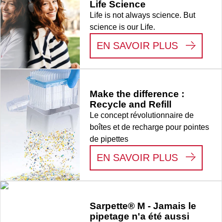
Life Science
pièce(s)/SingleRefill
Life is not always science. But
science is our Life.
:
LIFE S
EN SAVOIR PLUS
Make the difference :
Recycle and Refill
Le concept révolutionnaire de
boîtes et de recharge pour pointes
de pipettes
:
MAKE T
EN SAVOIR PLUS
Sarpette® M - Jamais le
pipetage n'a été aussi