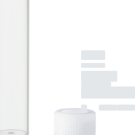
mm, matériau : PP,
fond plat, transparent,
bouchon à vis,
naturel, bouchon
séparé, 1 000
pièce(s)/sachet