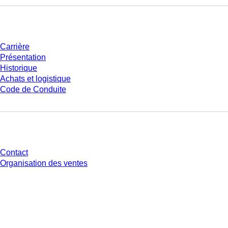
Entreprise et carrière
Carrière
Présentation
Historique
Achats et logistique
Code de Conduite
Avez-vous des questions ?
Contact
Organisation des ventes
* Les prix affichés sont des prix catalogue pour les utilisateurs non
connectés et sans conditions négociées individuellement. Les prix
s'entendent hors taxe légale de votre juridiction et hors frais de livraison
éventuels, sauf indication contraire.