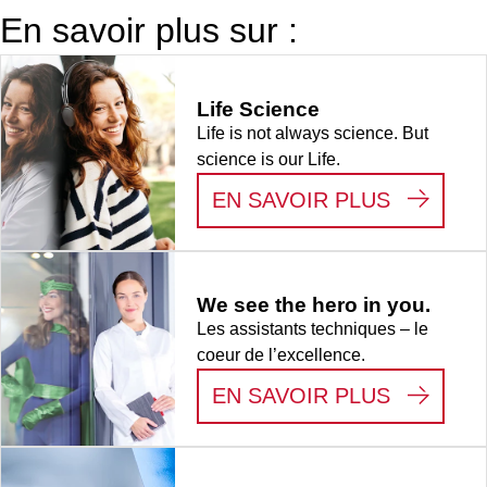
bouchon à vis,
En savoir plus sur :
naturel,
bouchon
séparé, 500
Life Science
pièce(s)/sachet
Life is not always science. But
science is our Life.
:
LIFE S
EN SAVOIR PLUS
We see the hero in you.
Les assistants techniques – le
coeur de l’excellence.
:
WE SEE
EN SAVOIR PLUS