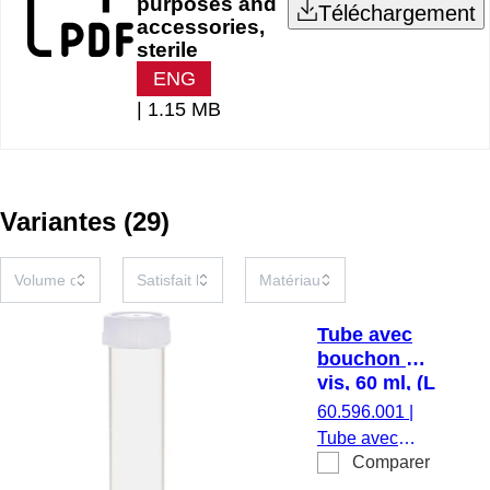
purposes and
Téléchargement
accessories,
sterile
ENG
|
1.15 MB
Variantes
(
29
)
Tube avec
bouchon à
vis, 60 ml, (L
x Ø) : 126 x
60.596.001
|
30 mm, PP
Tube avec
Comparer
bouchon à vis,