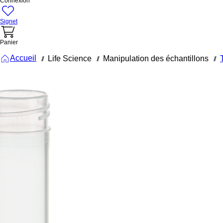
Connexion
Signet
Panier
Accueil
Life Science
Manipulation des échantillons
///
///
///
60.550.050
Tube avec
bouchon à
vis, 7 ml, (L
x Ø) : 82 x
13 mm, PP
Tube avec bouchon à
vis, volume de travail :
7 ml, (L x Ø) : 82 x 13