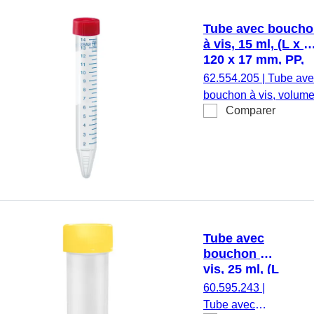
rouge, bouchon
séparé, avec aplat,
Tube avec bouch
étiquette/impression:
à vis, 15 ml, (L x Ø
blanc/bleu, avec
120 x 17 mm, PP,
graduation, 50
avec aplat
62.554.205
|
Tube ave
pièce(s)/sachet
bouchon à vis, volum
Comparer
de travail : 15 ml, (L x
Ø) : 120 x 17 mm,
matériau : PP, fond
conique, transparent,
bouchon à vis, rouge,
bouchon assemblé,
avec aplat,
étiquette/impression:
Tube avec
blanc/bleu, avec
bouchon à
graduation, exempt
vis, 25 ml, (L
d’ADN/DNase/RNase
x Ø) : 90 x
60.595.243
|
exempt
25 mm, PP
Tube avec
d’apyrogène/endotoxi