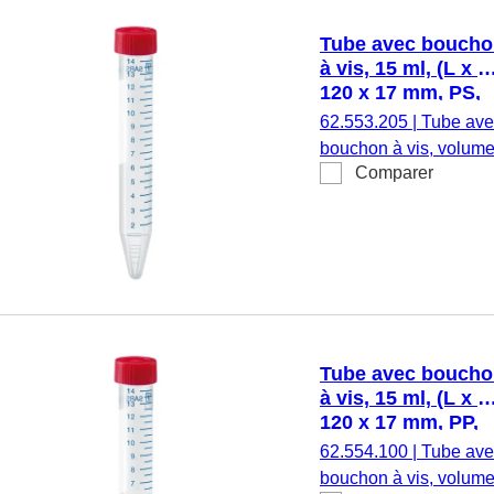
avec aplat,
étiquette/impression:
Tube avec bouch
blanc/bleu, avec
à vis, 15 ml, (L x Ø
graduation, exempt
120 x 17 mm, PS,
d’ADN/DNase/RNase
avec aplat
62.553.205
|
Tube ave
exempt
bouchon à vis, volum
d’apyrogène/endotoxi
Comparer
de travail : 15 ml, (L x
non cytotoxique, stéril
Ø) : 120 x 17 mm,
50 pièce(s)/portoir
matériau : PS, fond
conique, transparent,
bouchon à vis, rouge,
bouchon assemblé,
avec aplat,
étiquette/impression:
Tube avec bouch
blanc/bleu, avec
à vis, 15 ml, (L x Ø
graduation, exempt
120 x 17 mm, PP,
d’ADN/DNase/RNase
avec aplat
62.554.100
|
Tube ave
exempt
bouchon à vis, volum
d’apyrogène/endotoxi