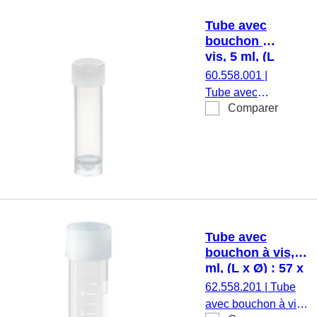
transparent,
Tube avec
bouchon à vis,
bouchon à
naturel,
vis, 5 ml, (L
bouchon
x Ø) : 57 x
60.558.001
|
séparé, 1 000
15,3 mm, PP
Tube avec
pièce(s)/sachet
Comparer
bouchon à vis,
volume de
travail : 5 ml, (L
x Ø) : 57 x 15,3
mm, matériau :
PP, fond
conique à
jupe,
Tube avec
transparent,
bouchon à vis, 5
bouchon à vis,
ml, (L x Ø) : 57 x
naturel,
15,3 mm, PP,
62.558.201
|
Tube
bouchon
avec aplat
avec bouchon à vis,
assemblé,