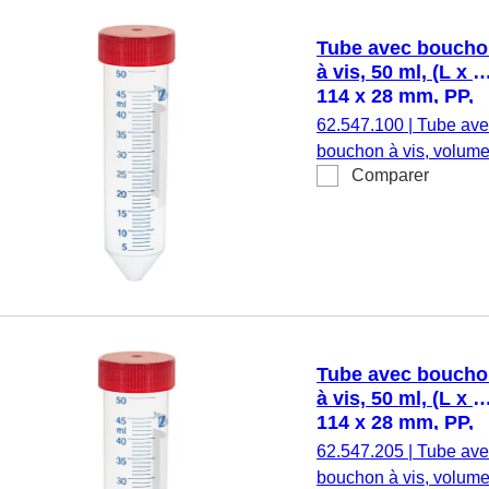
naturel, bouchon
assemblé, avec
Tube avec bouch
aplat,
à vis, 50 ml, (L x Ø
étiquette/impression:
114 x 28 mm, PP,
noir, avec
avec aplat
62.547.100
|
Tube ave
graduation, stérile,
bouchon à vis, volum
50 pièce(s)/sachet
Comparer
de travail : 50 ml, (L x
Ø) : 114 x 28 mm,
matériau : PP, fond
conique, transparent,
bouchon à vis, rouge,
bouchon assemblé,
avec aplat,
étiquette/impression:
Tube avec bouch
blanc/bleu, avec
à vis, 50 ml, (L x Ø
graduation, exempt
114 x 28 mm, PP,
d’ADN/DNase/RNase
avec aplat
62.547.205
|
Tube ave
exempt
bouchon à vis, volum