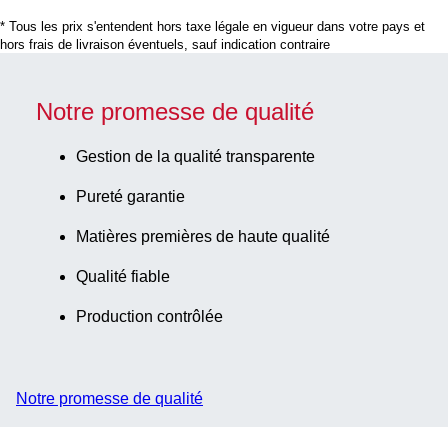
assemblé, avec aplat,
* Tous les prix s'entendent hors taxe légale en vigueur dans votre pays et
étiquette/impression:
hors frais de livraison éventuels, sauf indication contraire
blanc/bleu, avec
graduation, exempt
d’ADN/DNase/RNase
Notre promesse de qualité
exempt
d’apyrogène/endotoxi
Gestion de la qualité transparente
non cytotoxique, stéril
Pureté garantie
25 pièce(s)/sachet
Matières premières de haute qualité
Qualité fiable
Production contrôlée
Notre promesse de qualité