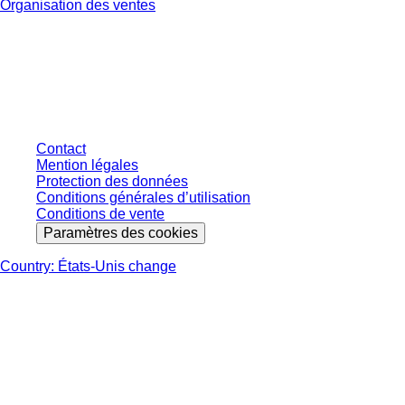
Organisation des ventes
* Les prix affichés sont des prix catalogue pour les utilisateurs non
connectés et sans conditions négociées individuellement. Les prix
s'entendent hors taxe légale de votre juridiction et hors frais de livraison
éventuels, sauf indication contraire.
Contact
Mention légales
Protection des données
Conditions générales d’utilisation
Conditions de vente
Paramètres des cookies
Country: États-Unis change