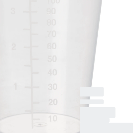
gradué(e),
PP,
transparent
Pot multi-usage,
volume max. : 125 ml,
(L x Ø) : 85 x 62 mm,
Ø orifice : 62 mm,
transparent,
gradué(e), matériau :
PP, 50 pièce(s)/sachet