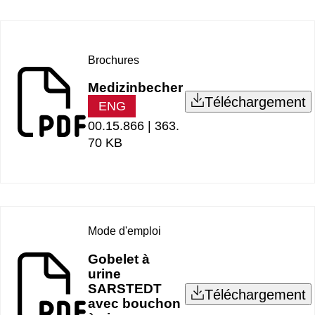
Brochures
Medizinbecher
Téléchargement
ENG
00.15.866 |
363.
70 KB
Mode d'emploi
Gobelet à
urine
SARSTEDT
Téléchargement
avec bouchon