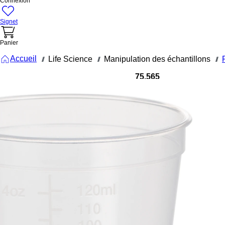
Connexion
Signet
Panier
Accueil
Life Science
Manipulation des échantillons
///
///
///
75.565
Pot multi-
usage,
volume
max. : 125
ml, (L x Ø) :
85 x 62
mm,