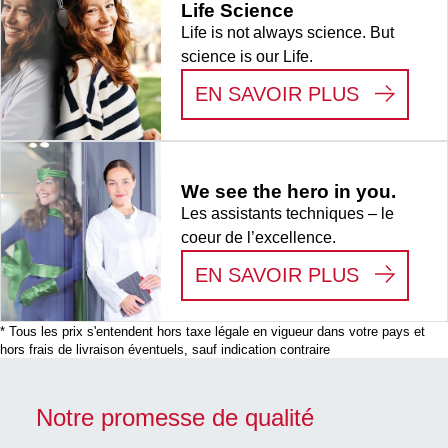
Life Science
50
Life is not always science. But
pièce(s)/sachet
science is our Life.
:
LIFE S
EN SAVOIR PLUS
We see the hero in you.
Les assistants techniques – le
coeur de l’excellence.
:
WE SEE
EN SAVOIR PLUS
* Tous les prix s'entendent hors taxe légale en vigueur dans votre pays et
hors frais de livraison éventuels, sauf indication contraire
Notre promesse de qualité