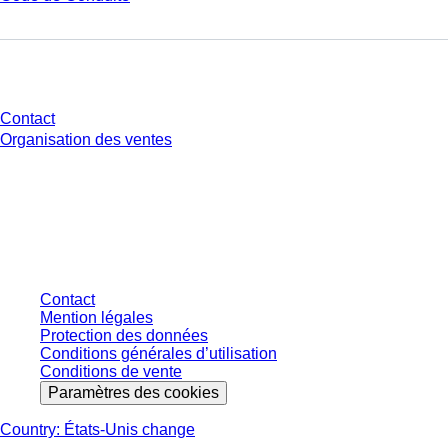
Avez-vous des questions ?
Contact
Organisation des ventes
* Les prix affichés sont des prix catalogue pour les utilisateurs non
connectés et sans conditions négociées individuellement. Les prix
s'entendent hors taxe légale de votre juridiction et hors frais de livraison
éventuels, sauf indication contraire.
Contact
Mention légales
Protection des données
Conditions générales d’utilisation
Conditions de vente
Paramètres des cookies
Country: États-Unis change