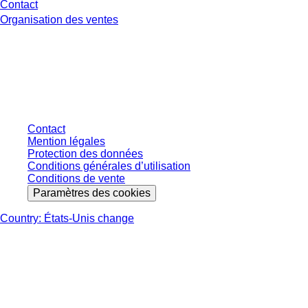
Contact
Organisation des ventes
* Les prix affichés sont des prix catalogue pour les utilisateurs non
connectés et sans conditions négociées individuellement. Les prix
s'entendent hors taxe légale de votre juridiction et hors frais de livraison
éventuels, sauf indication contraire.
Contact
Mention légales
Protection des données
Conditions générales d’utilisation
Conditions de vente
Paramètres des cookies
Country: États-Unis change