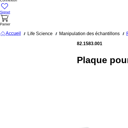
Connexion
Signet
Panier
Accueil
Life Science
Manipulation des échantillons
///
///
///
82.1583.001
Plaque pou
microtitrati
96 puits,
couvercle
coiffant,
forme du
fond :