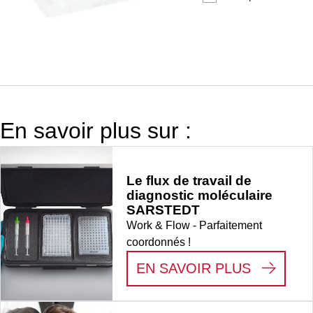
sans couvercle,
matériau : PS,
transparent, exempt
d’ADN/DNase/RNase
exempt
d’apyrogène/endotoxi
non cytotoxique, 25
En savoir plus sur :
pièce(s)/sachet
Le flux de travail de
diagnostic moléculaire
SARSTEDT
Work & Flow - Parfaitement
coordonnés !
:
LE FLU
EN SAVOIR PLUS