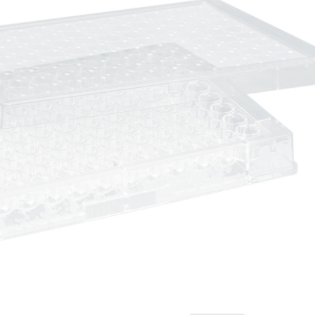
conique, PS
transparent
Plaque pour
microtitration, 96
puits, couvercle
coiffant, forme du
fond : conique,
couvercle assemblé,
matériau : PS,
transparent, exempt
d’ADN/DNase/RNase,
exempt
d’apyrogène/endotoxi
non cytotoxique,
stérile, 1
pièce(s)/blister