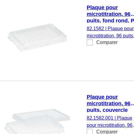
Plaque pour
microtitration, 96
puits, fond rond, 
transparent
82.1582
|
Plaque pour
microtitration, 96 puits
Comparer
fond rond, sans
couvercle, matériau :
PS, transparent, exem
d’ADN/DNase/RNase
exempt
d’apyrogène/endotoxi
non cytotoxique, 25
pièce(s)/sachet
Plaque pour
microtitration, 96
puits, couvercle
coiffant, fond rond
82.1582.001
|
Plaque
PS, transparent
pour microtitration, 96
Comparer
puits, couvercle coiffan