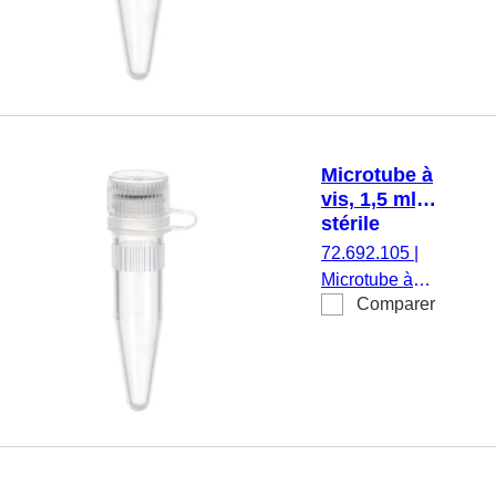
travail : 1,5 ml,
fond conique,
avec crantage,
transparent,
sans bouchon,
stérile, 500
pièce(s)/sachet
Microtube à
double
vis, 1,5 ml,
stérile
72.692.105
|
Microtube à
Comparer
vis, volume de
travail : 1,5 ml,
fond conique,
avec crantage,
transparent,
bouchon :
naturel,
bouchon