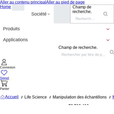
Aller au contenu principal
Aller au pied de page
Home
Champ de
recherche.
Société
Produits
Applications
Champ de recherche.
Connexion
Signet
Panier
Accueil
Life Science
Manipulation des échantillons
///
///
///
72.703.406