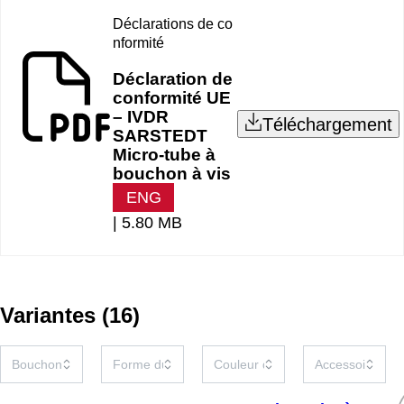
Déclarations de co
nformité
Déclaration de
conformité UE
– IVDR
Téléchargement
SARSTEDT
Micro-tube à
bouchon à vis
ENG
|
5.80 MB
Variantes
(
16
)