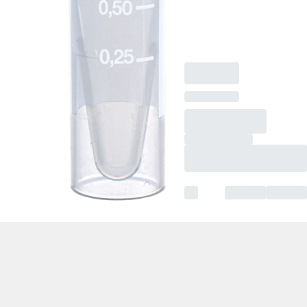
Performance Tested,
100 pièce(s)/sachet
minigrip