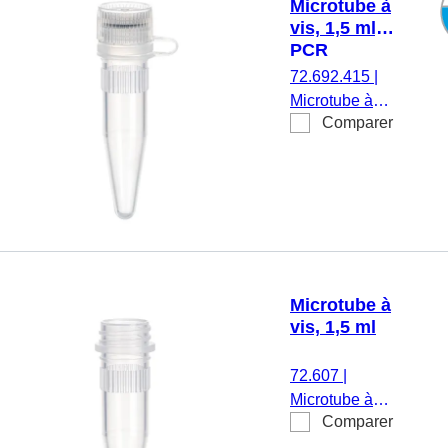
Microtube à
vis, 1,5 ml,
PCR
Performance
72.692.415
|
Tested
Microtube à
Comparer
vis, volume de
travail : 1,5 ml,
fond conique,
avec crantage,
transparent,
bouchon :
naturel,
bouchon
Microtube à
attaché et
vis, 1,5 ml
assemblé,
PCR
72.607
|
Performance
Microtube à
Tested, 100
Comparer
vis, volume de
pièce(s)/sachet
travail : 1,5 ml,