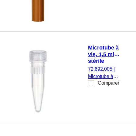
travail : 1,5 ml,
fond conique à
jupe, avec
crantage,
marron, sans
bouchon, 500
pièce(s)/sachet
Microtube à
vis, 1,5 ml,
stérile
72.692.005
|
Microtube à
Comparer
vis, volume de
travail : 1,5 ml,
fond conique,
avec crantage,
transparent,
bouchon :
naturel,
bouchon