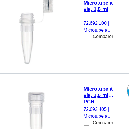
Microtube à
bouchon
vis, 1,5 ml
attaché, avec
plage
72.692.100
|
d’écriture
Microtube à
imprimée, avec
Comparer
vis, volume de
graduation,
travail : 1,5 ml,
Biosphere®
fond conique,
plus, 25
avec crantage,
pièce(s)/sachet
transparent,
bouchon :
naturel,
bouchon
Microtube à
attaché, 500
vis, 1,5 ml,
pièce(s)/sachet
PCR
Performance
72.692.405
|
Tested
Microtube à
Comparer
vis, volume de