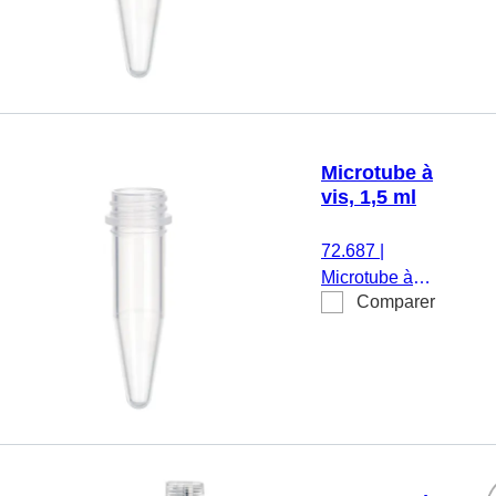
fond conique,
avec crantage,
transparent,
sans bouchon,
500
pièce(s)/sachet
Microtube à
vis, 1,5 ml
72.687
|
Microtube à
Comparer
vis, volume de
travail : 1,5 ml,
fond conique,
transparent,
sans bouchon,
500
pièce(s)/sachet