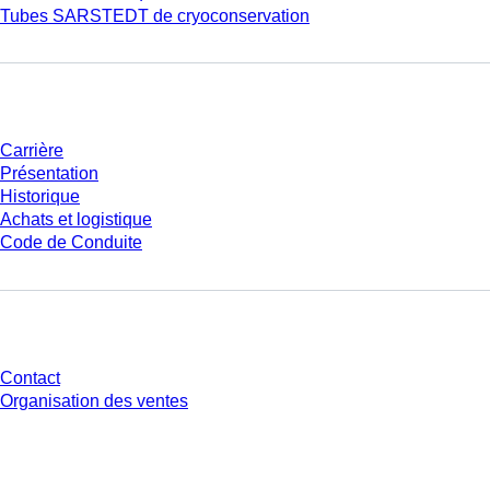
Tubes SARSTEDT de cryoconservation
Entreprise et carrière
Carrière
Présentation
Historique
Achats et logistique
Code de Conduite
Avez-vous des questions ?
Contact
Organisation des ventes
* Les prix affichés sont des prix catalogue pour les utilisateurs non
connectés et sans conditions négociées individuellement. Les prix
s'entendent hors taxe légale de votre juridiction et hors frais de livraison