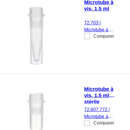
Microtube à
assemblé,
vis, 1,5 ml
stérile, 100
pièce(s)/sachet
72.703
|
Microtube à
Comparer
vis, volume de
travail : 1,5 ml,
fond conique à
jupe, avec
crantage,
transparent,
sans bouchon,
500
Microtube à
pièce(s)/sachet
vis, 1,5 ml,
stérile
72.607.772
|
Microtube à
Comparer
vis, volume de