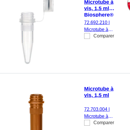
Microtube à
vis, 1,5 ml,
Biosphere®
plus
72.692.210
|
Microtube à
Comparer
vis, volume de
travail : 1,5 ml,
fond conique,
avec crantage,
transparent,
bouchon :
naturel,
bouchon
Microtube à
attaché,
vis, 1,5 ml
Biosphere®
plus, 25
72.703.004
|
pièce(s)/sachet
Microtube à
Comparer
vis, volume de