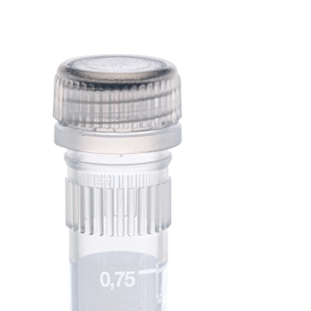
Microtube 
vis, 1,5 ml,
PCR
Performanc
Tested
Microtube à vis,
volume de travail : 1,5
ml, fond conique à
jupe, avec crantage,
transparent,
bouchon : naturel,
bouchon assemblé,
avec plage d’écriture
imprimée, avec
graduation, PCR