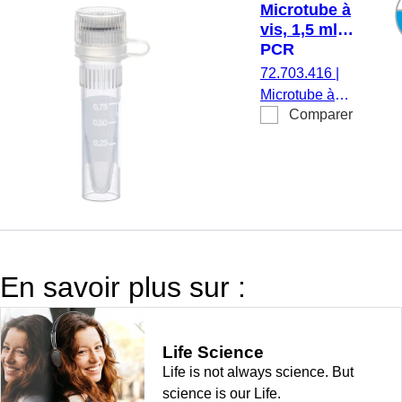
Microtube à
bouchon
vis, 1,5 ml,
assemblé,
PCR
stérile, 100
Performance
72.703.416
|
pièce(s)/sachet
Tested
Microtube à
Comparer
vis, volume de
travail : 1,5 ml,
fond conique à
jupe, avec
crantage,
transparent,
bouchon :
naturel,
En savoir plus sur :
bouchon
attaché et
assemblé,
Life Science
avec plage
Life is not always science. But
d’écriture
science is our Life.
imprimée, avec