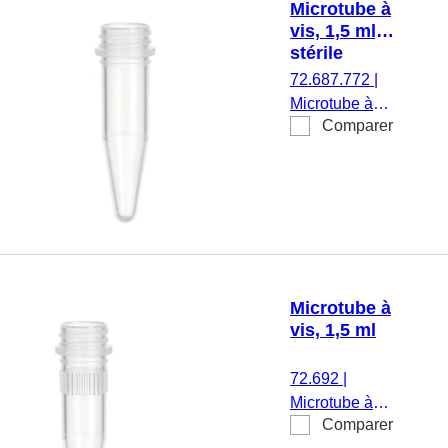
Microtube à
attaché et
vis, 1,5 ml,
assemblé,
stérile
stérile, 100
72.687.772
|
pièce(s)/sachet
Microtube à
Comparer
vis, volume de
travail : 1,5 ml,
fond conique,
transparent,
sans bouchon,
stérile, 500
pièce(s)/sachet
double
Microtube à
vis, 1,5 ml
72.692
|
Microtube à
Comparer
vis, volume de