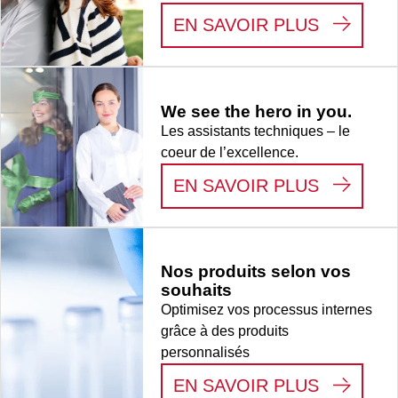
graduation,
:
LIFE S
EN SAVOIR PLUS
PCR
Performance
Tested, 100
pièce(s)/sachet
We see the hero in you.
Les assistants techniques – le
coeur de l’excellence.
:
WE SEE
EN SAVOIR PLUS
Nos produits selon vos
souhaits
Optimisez vos processus internes
grâce à des produits
personnalisés
:
NOS PR
EN SAVOIR PLUS