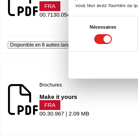
vous leur avez fournies ou qu'
FRA
00.7130.054 |
6.22 MB
Sélection
Nécessaires
du
consentement
Disponible en 8 autres langues
Brochures
Make it yours
FRA
00.30.967 |
2.09 MB