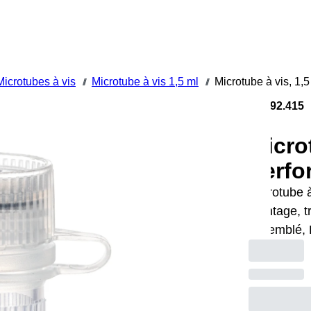
Microtubes à vis
Microtube à vis 1,5 ml
Microtube à vis, 1
///
///
72.692.415
Micro
Perfo
Microtube à
crantage, t
assemblé, 