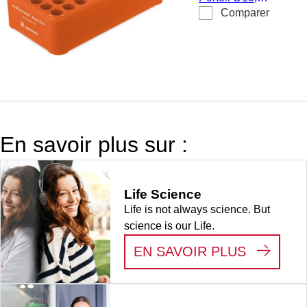
Comparer
pour 50 tubes,
Ø orifice : 13
mm, format : 5
x 10, orange,
matériau : PP
recyclé
En savoir plus sur :
Life Science
Life is not always science. But
science is our Life.
:
LIFE S
EN SAVOIR PLUS