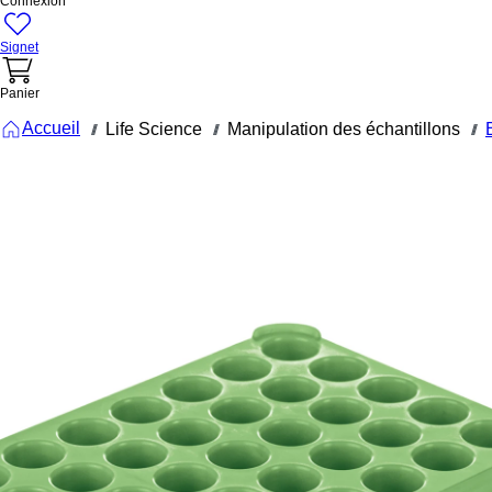
Connexion
Signet
Panier
Accueil
Life Science
Manipulation des échantillons
///
///
///
93.853.133
Portoir
D13, Ø
orifice : 13
mm, 5 x 10,
vert
Portoir D13, pour 50
tubes, Ø orifice : 13
mm, format : 5 x 10,