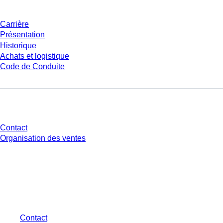
Carrière
Présentation
Historique
Achats et logistique
Code de Conduite
Avez-vous des questions ?
Contact
Organisation des ventes
* Les prix affichés sont des prix catalogue pour les utilisateurs non
connectés et sans conditions négociées individuellement. Les prix
s'entendent hors taxe légale de votre juridiction et hors frais de livraison
éventuels, sauf indication contraire.
Contact