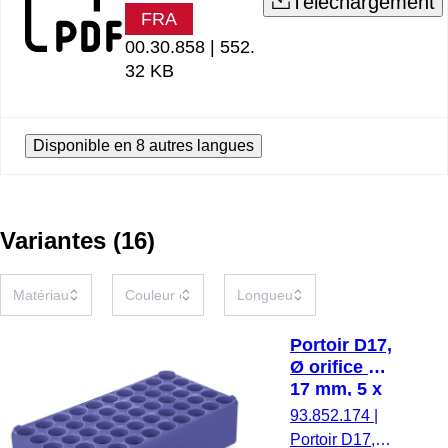
Téléchargement
FRA
00.30.858 |
552.
32 KB
Disponible en 8 autres langues
Variantes
(
16
)
Portoir D17,
Ø orifice :
17 mm, 5 x
10, bleu
93.852.174
|
Portoir D17,