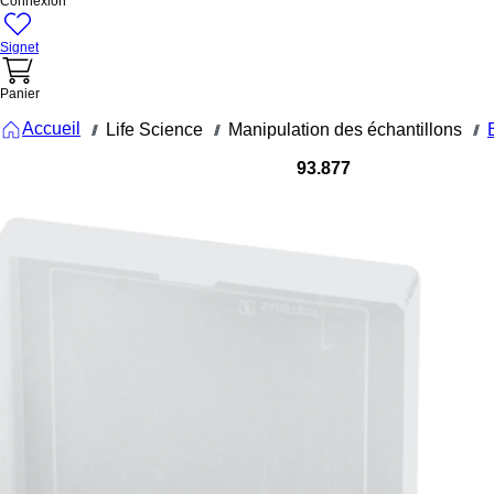
Connexion
Signet
Panier
Accueil
Life Science
Manipulation des échantillons
///
///
///
93.877
Boîte de
stockage,
couvercle à
charnière,
PP, format :
10 x 10,
pour 100