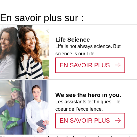
compatible
avec tubes
En savoir plus sur :
50 ml et tubes
jusqu’à Ø
30 mm, 2
Life Science
pièce(s)/sachet
Life is not always science. But
science is our Life.
:
LIFE S
EN SAVOIR PLUS
We see the hero in you.
Les assistants techniques – le
coeur de l’excellence.
:
WE SEE
EN SAVOIR PLUS