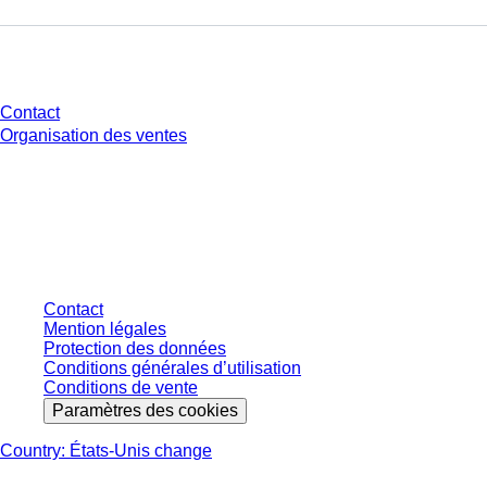
Avez-vous des questions ?
Contact
Organisation des ventes
* Les prix affichés sont des prix catalogue pour les utilisateurs non
connectés et sans conditions négociées individuellement. Les prix
s'entendent hors taxe légale de votre juridiction et hors frais de livraison
éventuels, sauf indication contraire.
Contact
Mention légales
Protection des données
Conditions générales d’utilisation
Conditions de vente
Paramètres des cookies
Country: États-Unis change