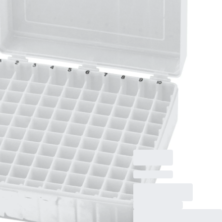
tubes
Boîte de stockage,
couvercle à charnière,
matériau : PP,
transparent, format :
10 x 10, pour 100
tubes, compatible
avec tubes aux
dimensions de 45 x
12 mm max., 5
pièce(s)/sachet