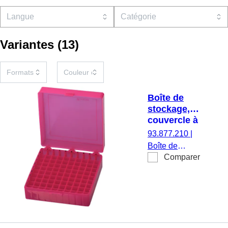
Variantes
(
13
)
Boîte de
stockage,
couvercle à
charnière,
93.877.210
|
PP, format :
Boîte de
10 x 10,
Comparer
stockage,
pour 100
couvercle à
tubes
charnière,
matériau : PP,
rose, format :
10 x 10, pour